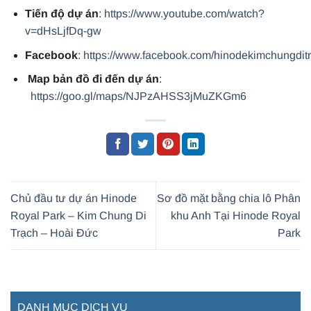
Tiến độ dự án
:
https://www.youtube.com/watch?
v=dHsLjfDq-gw
Facebook
:
https://www.facebook.com/hinodekimchungdit
Map bản đồ đi đến dự án
:
https://goo.gl/maps/NJPzAHSS3jMuZKGm6
Chủ đầu tư dự án Hinode
Sơ đồ mặt bằng chia lô Phân
Royal Park – Kim Chung Di
khu Anh Tại Hinode Royal
Trạch – Hoài Đức
Park
DANH MỤC DỊCH VỤ