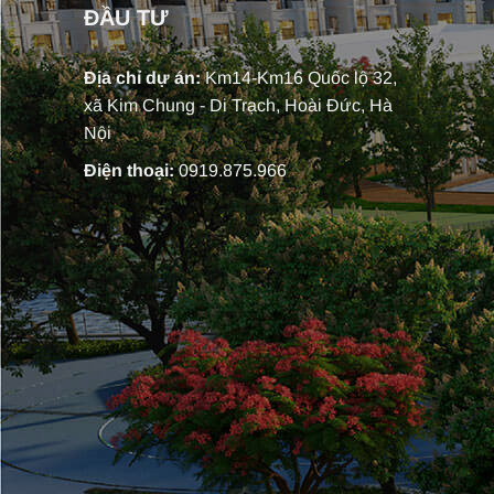
ĐẦU TƯ
Địa chỉ dự án:
Km14-Km16 Quốc lộ 32,
xã Kim Chung - Di Trạch, Hoài Đức, Hà
Nội
Điện thoại:
0919.875.966