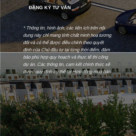
* Thông tin, hình ảnh, các tiện ích trên nội
dung này chỉ mang tính chất minh hoạ tương
đối và có thể được điều chỉnh theo quyết
định của Chủ đầu tư tại từng thời điểm, đảm
bảo phù hợp quy hoạch và thực tế thi công
dự án. Các thông tin, cam kết chính thức sẽ
được quy định cụ thể tại Hợp đồng mua bán.