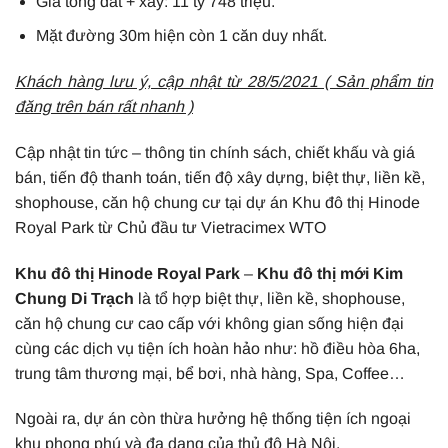
Giá tổng đất + xây: 11 tỷ 748 triệu.
Mặt đường 30m hiện còn 1 căn duy nhất.
Khách hàng lưu ý, cập nhật từ 28/5/2021 ( Sản phẩm tin
đăng trên bán rất nhanh )
Cập nhật tin tức – thông tin chính sách, chiết khấu và giá
bán, tiến độ thanh toán, tiến độ xây dựng, biệt thự, liền kề,
shophouse, căn hộ chung cư tại dự án Khu đô thị Hinode
Royal Park từ Chủ đầu tư Vietracimex WTO
Khu đô thị Hinode Royal Park
–
Khu đô thị mới Kim
Chung Di Trạch
là tổ hợp biệt thự, liền kề, shophouse,
căn hộ chung cư cao cấp với không gian sống hiện đại
cùng các dịch vụ tiện ích hoàn hảo như: hồ điều hòa 6ha,
trung tâm thương mại, bể bơi, nhà hàng, Spa, Coffee…
Ngoài ra, dự án còn thừa hưởng hệ thống tiện ích ngoại
khu phong phú và đa dạng của thủ đô Hà Nội.