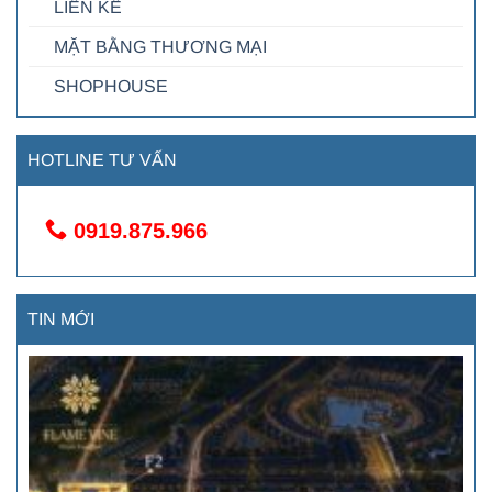
LIỀN KỀ
MẶT BẰNG THƯƠNG MẠI
SHOPHOUSE
HOTLINE TƯ VẤN
0919.875.966
TIN MỚI