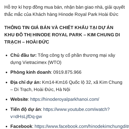
Hỗ trợ kí hợp đồng mua bán, nhận bàn giao nhà, giải quyết
thắc mắc của Khách hàng Hinode Royal Park Hoài Đức
THÔNG TIN GIÁ BÁN VÀ CHIẾT KHẤU TẠI DỰ ÁN
KHU ĐÔ THỊ HINODE ROYAL PARK – KIM CHUNG DI
TRẠCH – HOÀI ĐỨC
Chủ đầu tư:
Tổng công ty cổ phần thương mại xây
dựng Vietracimex (WTO)
Phòng kinh doanh
: 0919.875.966
Địa chỉ dự án:
Km14-Km16 Quốc lộ 32, xã Kim Chung
– Di Trạch, Hoài Đức, Hà Nội
Website
:
https://hinoderoyalparkhanoi.com/
Tiến độ dự án
:
https://www.youtube.com/watch?
v=dHsLjfDq-gw
Facebook
:
https://www.facebook.com/hinodekimchungdit