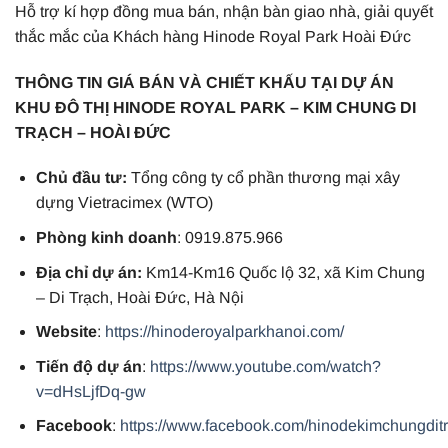
Hỗ trợ kí hợp đồng mua bán, nhận bàn giao nhà, giải quyết
thắc mắc của Khách hàng Hinode Royal Park Hoài Đức
THÔNG TIN GIÁ BÁN VÀ CHIẾT KHẤU TẠI DỰ ÁN
KHU ĐÔ THỊ HINODE ROYAL PARK – KIM CHUNG DI
TRẠCH – HOÀI ĐỨC
Chủ đầu tư:
Tổng công ty cổ phần thương mại xây
dựng Vietracimex (WTO)
Phòng kinh doanh
: 0919.875.966
Địa chỉ dự án:
Km14-Km16 Quốc lộ 32, xã Kim Chung
– Di Trạch, Hoài Đức, Hà Nội
Website
:
https://hinoderoyalparkhanoi.com/
Tiến độ dự án
:
https://www.youtube.com/watch?
v=dHsLjfDq-gw
Facebook
:
https://www.facebook.com/hinodekimchungdit