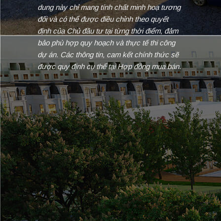
dung này chỉ mang tính chất minh hoạ tương
đối và có thể được điều chỉnh theo quyết
định của Chủ đầu tư tại từng thời điểm, đảm
bảo phù hợp quy hoạch và thực tế thi công
dự án. Các thông tin, cam kết chính thức sẽ
được quy định cụ thể tại Hợp đồng mua bán.