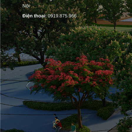
Nội
Điện thoại:
0919.875.966