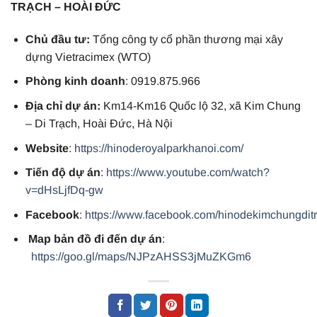
TRẠCH – HOÀI ĐỨC
Chủ đầu tư:
Tổng công ty cổ phần thương mại xây
dựng Vietracimex (WTO)
Phòng kinh doanh
: 0919.875.966
Địa chỉ dự án:
Km14-Km16 Quốc lộ 32, xã Kim Chung
– Di Trạch, Hoài Đức, Hà Nội
Website
:
https://hinoderoyalparkhanoi.com/
Tiến độ dự án
:
https://www.youtube.com/watch?
v=dHsLjfDq-gw
Facebook
:
https://www.facebook.com/hinodekimchungdit
Map bản đồ đi đến dự án
:
https://goo.gl/maps/NJPzAHSS3jMuZKGm6