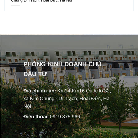
Chung Di Trạch, Hoài Đức, Hà Nội
PHÒNG KINH DOANH CHỦ
ĐẦU TƯ
Địa chỉ dự án:
Km14-Km16 Quốc lộ 32,
xã Kim Chung - Di Trạch, Hoài Đức, Hà
Nội
Điện thoại:
0919.875.966