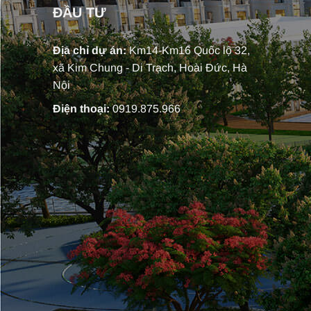
ĐẦU TƯ
Địa chỉ dự án:
Km14-Km16 Quốc lộ 32,
xã Kim Chung - Di Trạch, Hoài Đức, Hà
Nội
Điện thoại:
0919.875.966