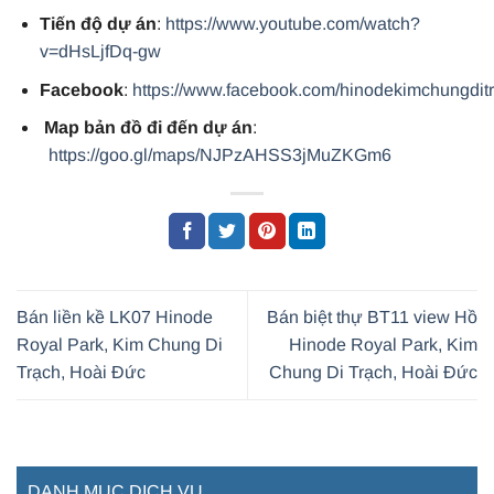
Tiến độ dự án
:
https://www.youtube.com/watch?
v=dHsLjfDq-gw
Facebook
:
https://www.facebook.com/hinodekimchungdit
Map bản đồ đi đến dự án
:
https://goo.gl/maps/NJPzAHSS3jMuZKGm6
Bán liền kề LK07 Hinode
Bán biệt thự BT11 view Hồ
Royal Park, Kim Chung Di
Hinode Royal Park, Kim
Trạch, Hoài Đức
Chung Di Trạch, Hoài Đức
DANH MỤC DỊCH VỤ