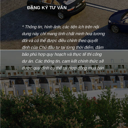
* Thông tin, hình ảnh, các tiện ích trên nội
dung này chỉ mang tính chất minh hoạ tương
đối và có thể được điều chỉnh theo quyết
định của Chủ đầu tư tại từng thời điểm, đảm
bảo phù hợp quy hoạch và thực tế thi công
dự án. Các thông tin, cam kết chính thức sẽ
được quy định cụ thể tại Hợp đồng mua bán.