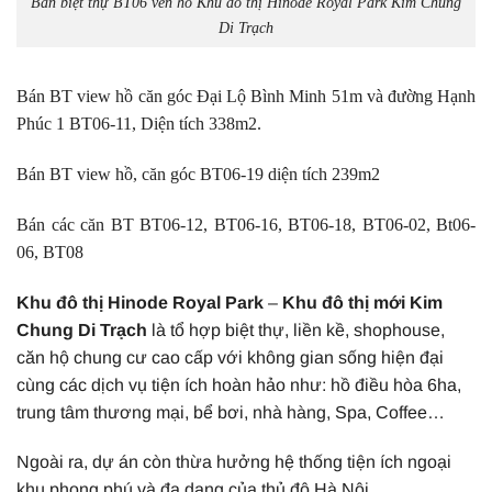
Bán biệt thự BT06 ven hồ Khu đô thị Hinode Royal Park Kim Chung
Di Trạch
Bán BT view hồ căn góc Đại Lộ Bình Minh 51m và đường Hạnh
Phúc 1 BT06-11, Diện tích 338m2.
Bán BT view hồ, căn góc BT06-19 diện tích 239m2
Bán các căn BT BT06-12, BT06-16, BT06-18, BT06-02, Bt06-
06, BT08
Khu đô thị Hinode Royal Park
–
Khu đô thị mới Kim
Chung Di Trạch
là tổ hợp biệt thự, liền kề, shophouse,
căn hộ chung cư cao cấp với không gian sống hiện đại
cùng các dịch vụ tiện ích hoàn hảo như: hồ điều hòa 6ha,
trung tâm thương mại, bể bơi, nhà hàng, Spa, Coffee…
Ngoài ra, dự án còn thừa hưởng hệ thống tiện ích ngoại
khu phong phú và đa dạng của thủ đô Hà Nội.