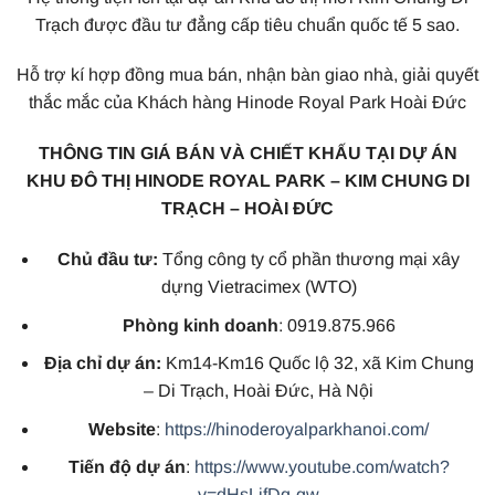
Trạch được đầu tư đẳng cấp tiêu chuẩn quốc tế 5 sao.
Hỗ trợ kí hợp đồng mua bán, nhận bàn giao nhà, giải quyết
thắc mắc của Khách hàng Hinode Royal Park Hoài Đức
THÔNG TIN GIÁ BÁN VÀ CHIẾT KHẤU TẠI DỰ ÁN
KHU ĐÔ THỊ HINODE ROYAL PARK – KIM CHUNG DI
TRẠCH – HOÀI ĐỨC
Chủ đầu tư:
Tổng công ty cổ phần thương mại xây
dựng Vietracimex (WTO)
Phòng kinh doanh
: 0919.875.966
Địa chỉ dự án:
Km14-Km16 Quốc lộ 32, xã Kim Chung
– Di Trạch, Hoài Đức, Hà Nội
Website
:
https://hinoderoyalparkhanoi.com/
Tiến độ dự án
:
https://www.youtube.com/watch?
v=dHsLjfDq-gw