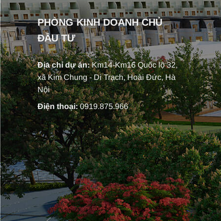
PHÒNG KINH DOANH CHỦ
ĐẦU TƯ
Địa chỉ dự án:
Km14-Km16 Quốc lộ 32,
xã Kim Chung - Di Trạch, Hoài Đức, Hà
Nội
Điện thoại:
0919.875.966