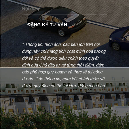
* Thông tin, hình ảnh, các tiện ích trên nội
dung này chỉ mang tính chất minh hoạ tương
đối và có thể được điều chỉnh theo quyết
định của Chủ đầu tư tại từng thời điểm, đảm
bảo phù hợp quy hoạch và thực tế thi công
dự án. Các thông tin, cam kết chính thức sẽ
được quy định cụ thể tại Hợp đồng mua bán.