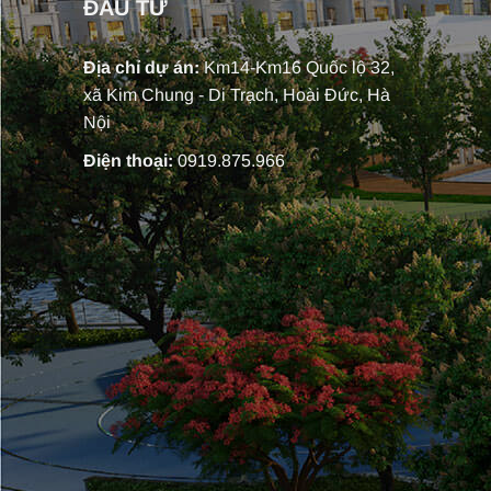
ĐẦU TƯ
Địa chỉ dự án:
Km14-Km16 Quốc lộ 32,
xã Kim Chung - Di Trạch, Hoài Đức, Hà
Nội
Điện thoại:
0919.875.966