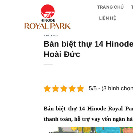
Bỏ
TRANG CHỦ
qua
LIÊN HỆ
nội
dung
TIN TỨC
Bán biệt thự 14 Hinod
Hoài Đức
5/5 - (3 bình chọn
Bán biệt thự 14 Hinode Royal Pa
thanh toán, hỗ trợ vay vốn ngân h