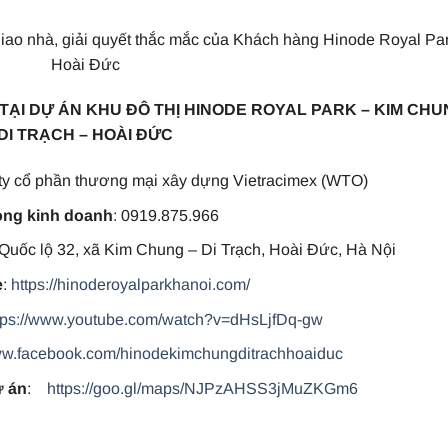
iao nhà, giải quyết thắc mắc của Khách hàng Hinode Royal Pa
Hoài Đức
 TẠI DỰ ÁN KHU ĐÔ THỊ HINODE ROYAL PARK – KIM CH
DI TRẠCH – HOÀI ĐỨC
ty cổ phần thương mại xây dựng Vietracimex (WTO)
ng kinh doanh
: 0919.875.966
ốc lộ 32, xã Kim Chung – Di Trạch, Hoài Đức, Hà Nội
e
:
https://hinoderoyalparkhanoi.com/
tps://www.youtube.com/watch?v=dHsLjfDq-gw
www.facebook.com/hinodekimchungditrachhoaiduc
ự án
:
https://goo.gl/maps/NJPzAHSS3jMuZKGm6