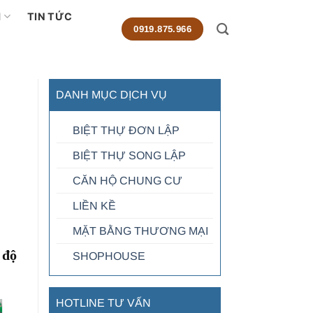
M
TIN TỨC
0919.875.966
DANH MỤC DỊCH VỤ
BIỆT THỰ ĐƠN LẬP
BIỆT THỰ SONG LẬP
CĂN HỘ CHUNG CƯ
LIỀN KỀ
MẶT BẰNG THƯƠNG MẠI
 độ
SHOPHOUSE
HOTLINE TƯ VẤN