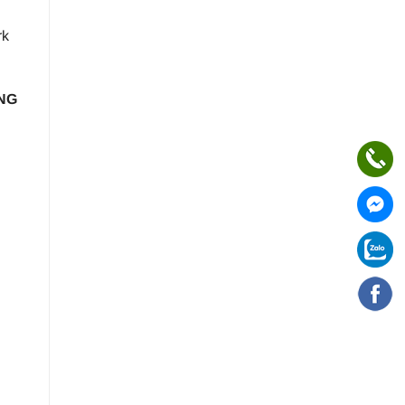
rk
UNG