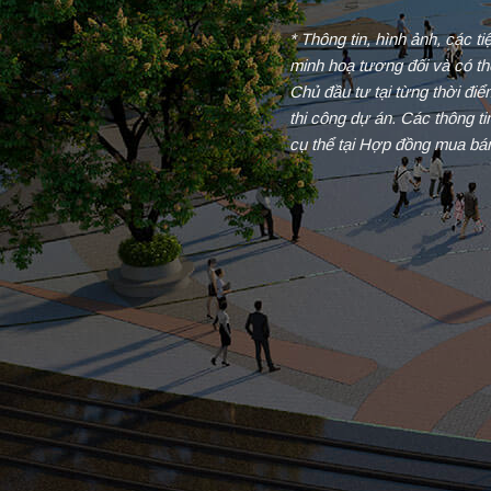
* Thông tin, hình ảnh, các t
minh hoạ tương đối và có th
Chủ đầu tư tại từng thời đi
thi công dự án. Các thông t
cụ thể tại Hợp đồng mua bá