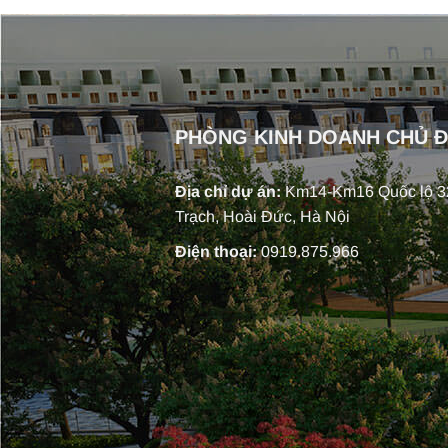
PHÒNG KINH DOANH CHỦ 
Địa chỉ dự án:
Km14-Km16 Quốc lộ 32
Trạch, Hoài Đức, Hà Nội
Điện thoại:
0919.875.966