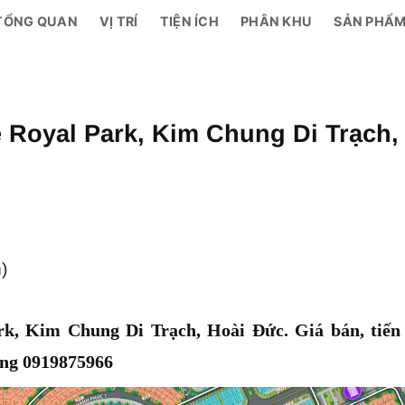
TỔNG QUAN
VỊ TRÍ
TIỆN ÍCH
PHÂN KHU
SẢN PHẨ
e Royal Park, Kim Chung Di Trạch,
)
rk, Kim Chung Di Trạch, Hoài Đức. Giá bán, tiến
àng 0919875966