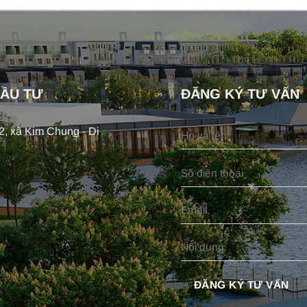
ĐẦU TƯ
ĐĂNG KÝ TƯ VẤN
, xã Kim Chung - Di