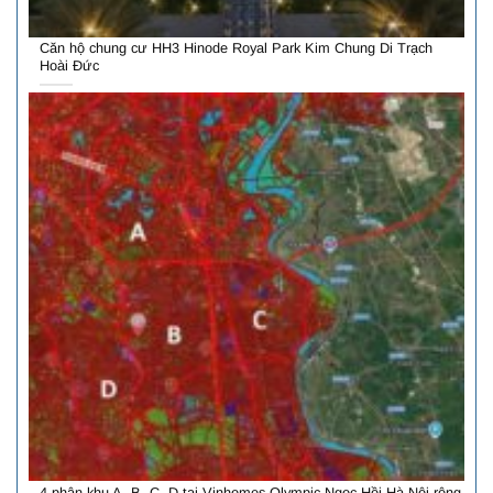
Căn hộ chung cư HH3 Hinode Royal Park Kim Chung Di Trạch
Hoài Đức
4 phân khu A, B, C, D tại Vinhomes Olympic Ngọc Hồi Hà Nội rộng