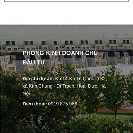
PHÒNG KINH DOANH CHỦ
ĐẦU TƯ
Địa chỉ dự án:
Km14-Km16 Quốc lộ 32,
xã Kim Chung - Di Trạch, Hoài Đức, Hà
Nội
Điện thoại:
0919.875.966