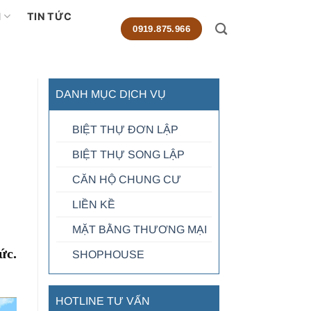
M
TIN TỨC
0919.875.966
DANH MỤC DỊCH VỤ
BIỆT THỰ ĐƠN LẬP
BIỆT THỰ SONG LẬP
CĂN HỘ CHUNG CƯ
LIỀN KỀ
MẶT BẰNG THƯƠNG MẠI
ức.
SHOPHOUSE
HOTLINE TƯ VẤN