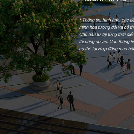
* Thông tin, hình ảnh, các t
minh hoạ tương đối và có th
Chủ đầu tư tại từng thời đi
thi công dự án. Các thông t
cụ thể tại Hợp đồng mua bá