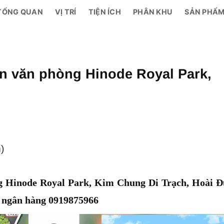
TỔNG QUAN
VỊ TRÍ
TIỆN ÍCH
PHÂN KHU
SẢN PHẨ
ện văn phòng Hinode Royal Park,
)
ng Hinode Royal Park, Kim Chung Di Trạch, Hoài Đ
rợ ngân hàng 0919875966