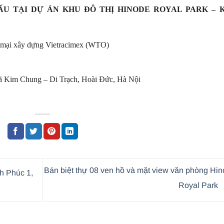
ẤU TẠI DỰ ÁN KHU ĐÔ THỊ HINODE ROYAL PARK – 
 mại xây dựng Vietracimex (WTO)
 Kim Chung – Di Trạch, Hoài Đức, Hà Nội
Bán biệt thự 08 ven hồ và mặt view văn phòng Hi
h Phúc 1,
Royal Park