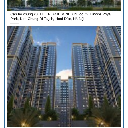
Căn hộ chung cư THE FLAME VINE Khu đô thị Hinode Royal
Park, Kim Chung Di Trạch, Hoài Đức, Hà Nội