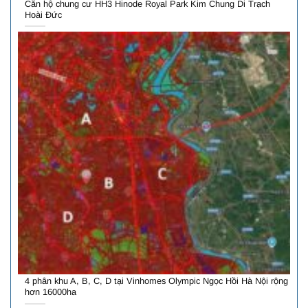
Căn hộ chung cư HH3 Hinode Royal Park Kim Chung Di Trạch
Hoài Đức
4 phân khu A, B, C, D tại Vinhomes Olympic Ngọc Hồi Hà Nội rộng
hơn 16000ha