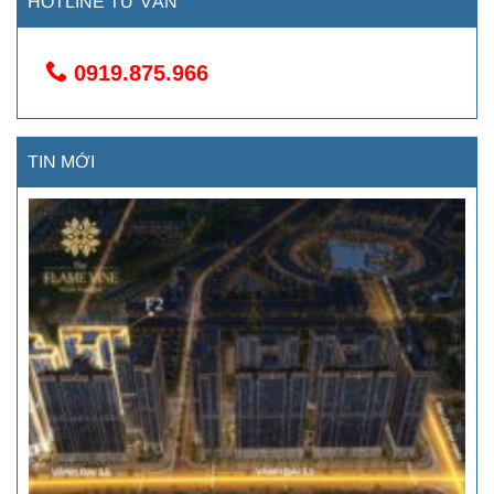
HOTLINE TƯ VẤN
0919.875.966
TIN MỚI