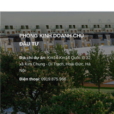
PHÒNG KINH DOANH CHỦ
ĐẦU TƯ
Địa chỉ dự án:
Km14-Km16 Quốc lộ 32,
xã Kim Chung - Di Trạch, Hoài Đức, Hà
Nội
Điện thoại:
0919.875.966