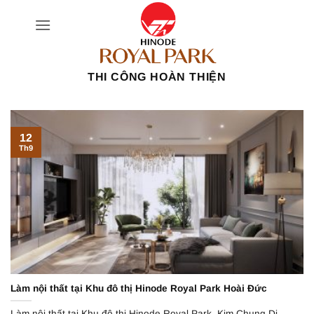
Bỏ
qua
nội
dung
THI CÔNG HOÀN THIỆN
12
Th9
Làm nội thất tại Khu đô thị Hinode Royal Park Hoài Đức
Làm nội thất tại Khu đô thị Hinode Royal Park, Kim Chung Di