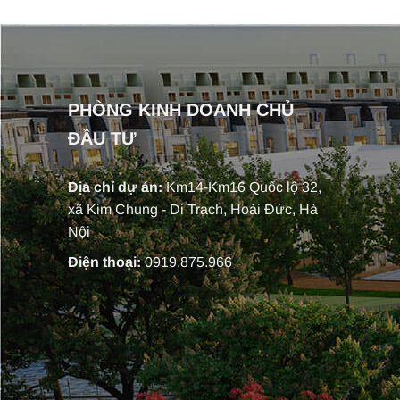
PHÒNG KINH DOANH CHỦ
ĐẦU TƯ
Địa chỉ dự án:
Km14-Km16 Quốc lộ 32,
xã Kim Chung - Di Trạch, Hoài Đức, Hà
Nội
Điện thoại:
0919.875.966