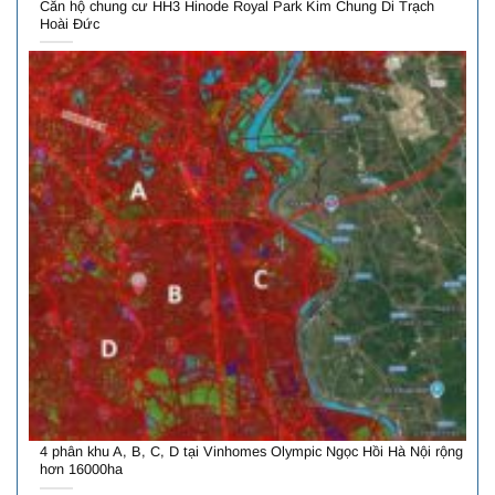
Căn hộ chung cư HH3 Hinode Royal Park Kim Chung Di Trạch
Hoài Đức
4 phân khu A, B, C, D tại Vinhomes Olympic Ngọc Hồi Hà Nội rộng
hơn 16000ha