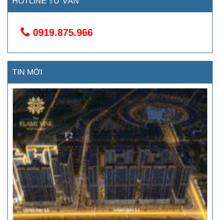
HOTLINE TƯ VẤN
0919.875.966
TIN MỚI