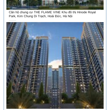
Căn hộ chung cư THE FLAME VINE Khu đô thị Hinode Royal
Park, Kim Chung Di Trạch, Hoài Đức, Hà Nội