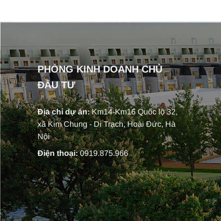
PHÒNG KINH DOANH CHỦ
ĐẦU TƯ
Địa chỉ dự án:
Km14-Km16 Quốc lộ 32,
xã Kim Chung - Di Trạch, Hoài Đức, Hà
Nội
Điện thoại:
0919.875.966