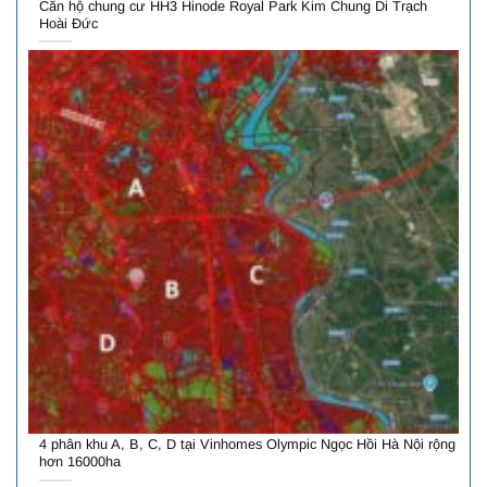
Căn hộ chung cư HH3 Hinode Royal Park Kim Chung Di Trạch
Hoài Đức
4 phân khu A, B, C, D tại Vinhomes Olympic Ngọc Hồi Hà Nội rộng
hơn 16000ha