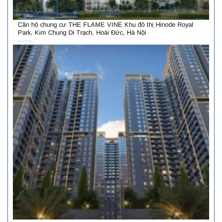
Căn hộ chung cư THE FLAME VINE Khu đô thị Hinode Royal
Park, Kim Chung Di Trạch, Hoài Đức, Hà Nội