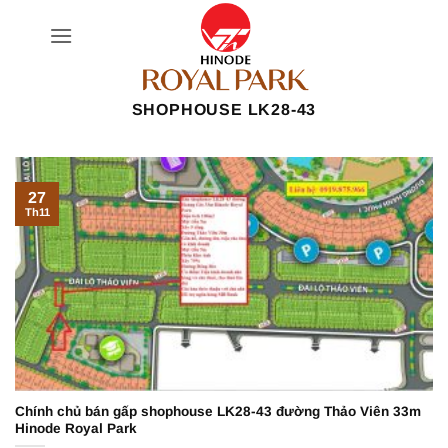
Bỏ
qua
nội
dung
SHOPHOUSE LK28-43
27
Th11
Chính chủ bán gấp shophouse LK28-43 đường Thảo Viên 33m
Hinode Royal Park