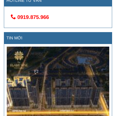
HOTLINE TƯ VẤN
0919.875.966
TIN MỚI