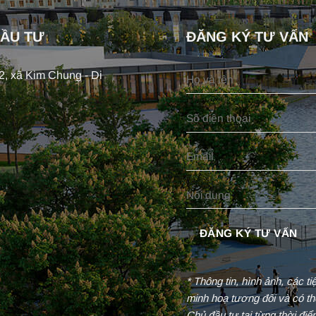
ĐẦU TƯ
ĐĂNG KÝ TƯ VẤN
, xã Kim Chung - Di
* Thông tin, hình ảnh, các t
minh hoạ tương đối và có th
Chủ đầu tư tại từng thời đi