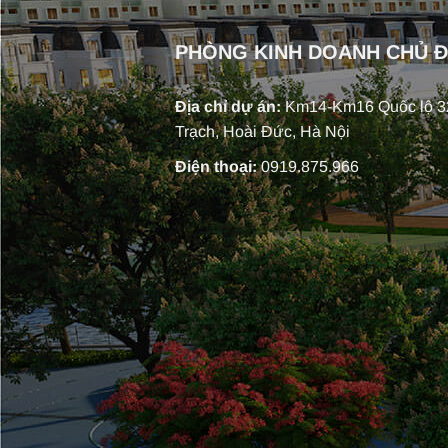
PHÒNG KINH DOANH CHỦ 
Địa chỉ dự án:
Km14-Km16 Quốc lộ 32
Trạch, Hoài Đức, Hà Nội
Điện thoại:
0919.875.966