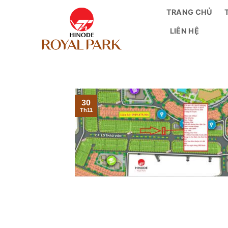
Bỏ
TRANG CHỦ
qua
LIÊN HỆ
nội
dung
30
Th11