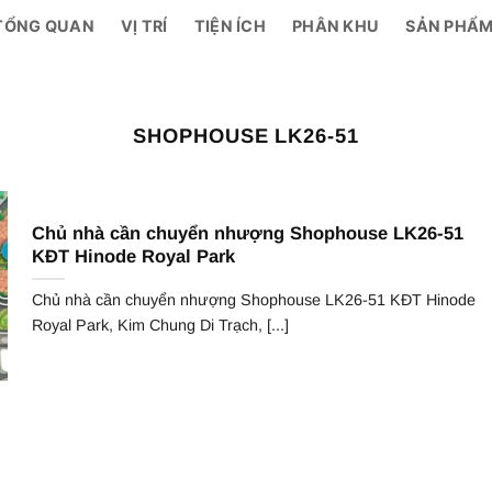
TỔNG QUAN
VỊ TRÍ
TIỆN ÍCH
PHÂN KHU
SẢN PHẨ
SHOPHOUSE LK26-51
Chủ nhà cần chuyển nhượng Shophouse LK26-51
KĐT Hinode Royal Park
Chủ nhà cần chuyển nhượng Shophouse LK26-51 KĐT Hinode
Royal Park, Kim Chung Di Trạch, [...]