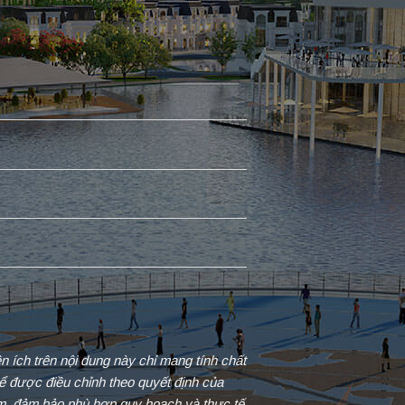
iện ích trên nội dung này chỉ mang tính chất
ể được điều chỉnh theo quyết định của
ểm, đảm bảo phù hợp quy hoạch và thực tế