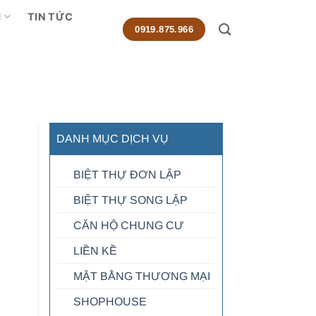
M
TIN TỨC
0919.875.966
DANH MỤC DỊCH VỤ
BIỆT THỰ ĐƠN LẬP
BIỆT THỰ SONG LẬP
CĂN HỘ CHUNG CƯ
LIỀN KỀ
MẶT BẰNG THƯƠNG MẠI
SHOPHOUSE