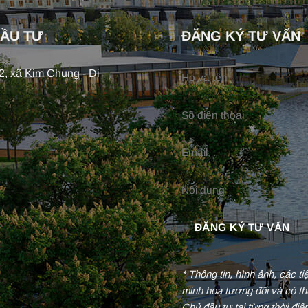
ĐẦU TƯ
ĐĂNG KÝ TƯ VẤN
, xã Kim Chung - Di
* Thông tin, hình ảnh, các t
minh hoạ tương đối và có th
Chủ đầu tư tại từng thời đi