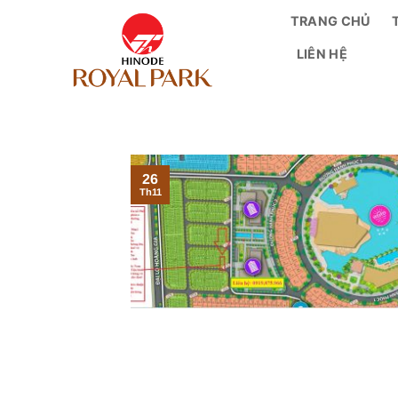
Bỏ
TRANG CHỦ
qua
LIÊN HỆ
nội
dung
26
Th11