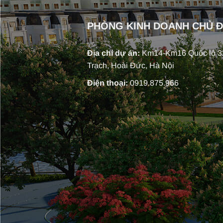
PHÒNG KINH DOANH CHỦ 
Địa chỉ dự án:
Km14-Km16 Quốc lộ 32
Trạch, Hoài Đức, Hà Nội
Điện thoại:
0919.875.966