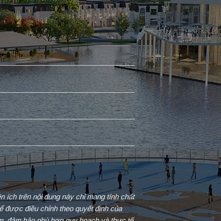
iện ích trên nội dung này chỉ mang tính chất
ể được điều chỉnh theo quyết định của
ểm, đảm bảo phù hợp quy hoạch và thực tế