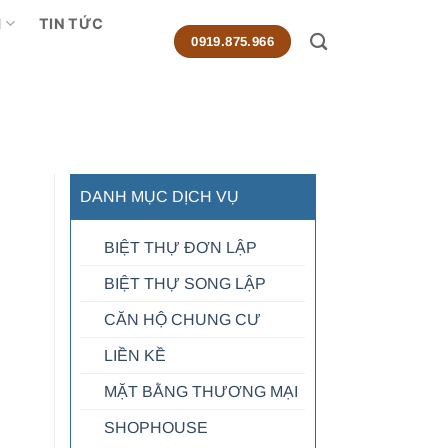
M
TIN TỨC
0919.875.966
DANH MỤC DỊCH VỤ
BIỆT THỰ ĐƠN LẬP
BIỆT THỰ SONG LẬP
CĂN HỘ CHUNG CƯ
LIỀN KỀ
MẶT BẰNG THƯƠNG MẠI
SHOPHOUSE