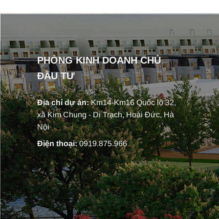
PHÒNG KINH DOANH CHỦ
ĐẦU TƯ
Địa chỉ dự án:
Km14-Km16 Quốc lộ 32,
xã Kim Chung - Di Trạch, Hoài Đức, Hà
Nội
Điện thoại:
0919.875.966