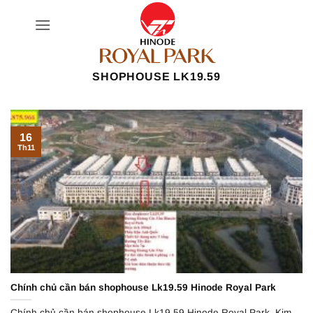
Bỏ
qua
nội
dung
SHOPHOUSE LK19.59
16
Th11
Chính chủ cần bán shophouse Lk19.59 Hinode Royal Park
Chính chủ cần bán shophouse Lk19.59 Hinode Royal Park, Kim