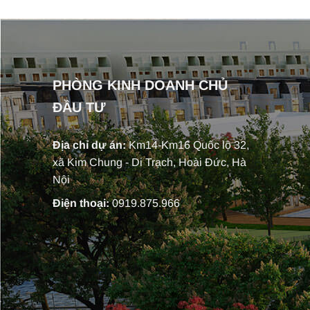
PHÒNG KINH DOANH CHỦ
ĐẦU TƯ
Địa chỉ dự án:
Km14-Km16 Quốc lộ 32,
xã Kim Chung - Di Trạch, Hoài Đức, Hà
Nội
Điện thoại:
0919.875.966