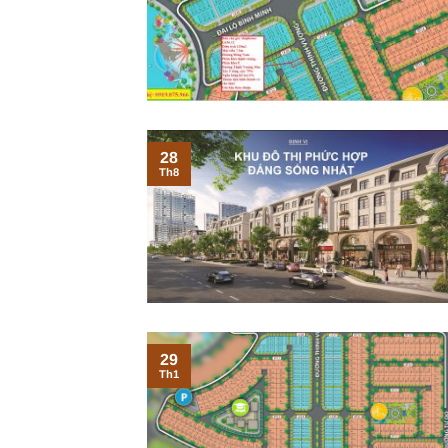
28
Th8
29
Th1