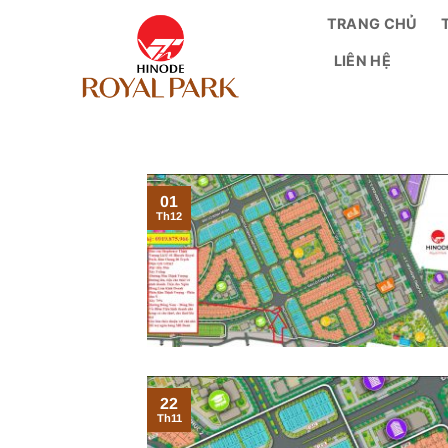
Bỏ
TRANG CHỦ
qua
LIÊN HỆ
nội
dung
01
Th12
22
Th11