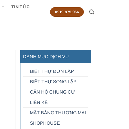
M
TIN TỨC
0919.875.966
DANH MỤC DỊCH VỤ
BIỆT THỰ ĐƠN LẬP
BIỆT THỰ SONG LẬP
CĂN HỘ CHUNG CƯ
LIỀN KỀ
MẶT BẰNG THƯƠNG MẠI
SHOPHOUSE