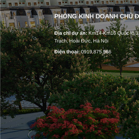
PHÒNG KINH DOANH CHỦ 
Địa chỉ dự án:
Km14-Km16 Quốc lộ 32
Trạch, Hoài Đức, Hà Nội
Điện thoại:
0919.875.966