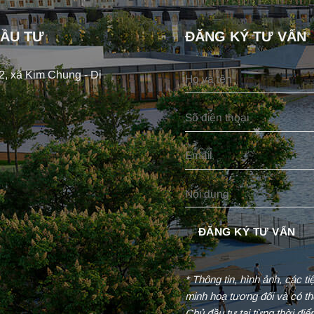
ĐẦU TƯ
ĐĂNG KÝ TƯ VẤN
, xã Kim Chung - Di
* Thông tin, hình ảnh, các t
minh hoạ tương đối và có th
Chủ đầu tư tại từng thời đi