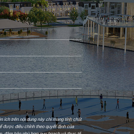
iện ích trên nội dung này chỉ mang tính chất
ể được điều chỉnh theo quyết định của
ểm, đảm bảo phù hợp quy hoạch và thực tế