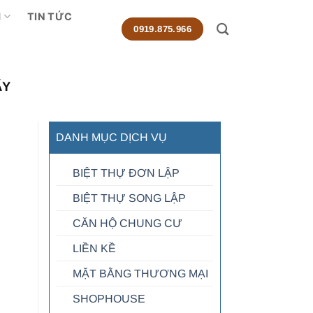
M
TIN TỨC
0919.875.966
ẤY
DANH MỤC DỊCH VỤ
BIỆT THỰ ĐƠN LẬP
BIỆT THỰ SONG LẬP
CĂN HỘ CHUNG CƯ
LIỀN KỀ
MẶT BẰNG THƯƠNG MẠI
SHOPHOUSE