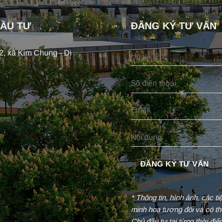
ĐẦU TƯ
ĐĂNG KÝ TƯ VẤN
, xã Kim Chung - Di
* Thông tin, hình ảnh, các t
minh hoạ tương đối và có th
Chủ đầu tư tại từng thời đi