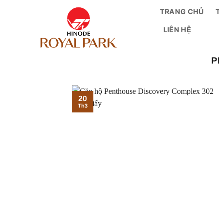
Bỏ
TRANG CHỦ
qua
LIÊN HỆ
nội
dung
P
20
Th3