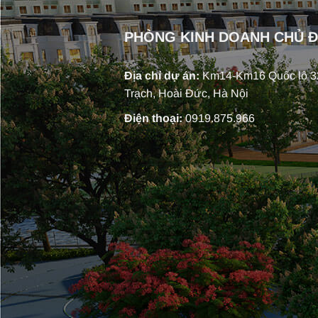
PHÒNG KINH DOANH CHỦ 
Địa chỉ dự án:
Km14-Km16 Quốc lộ 32
Trạch, Hoài Đức, Hà Nội
Điện thoại:
0919.875.966