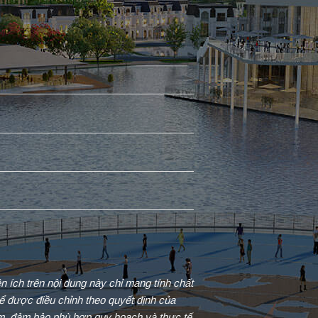
iện ích trên nội dung này chỉ mang tính chất
ể được điều chỉnh theo quyết định của
ểm, đảm bảo phù hợp quy hoạch và thực tế