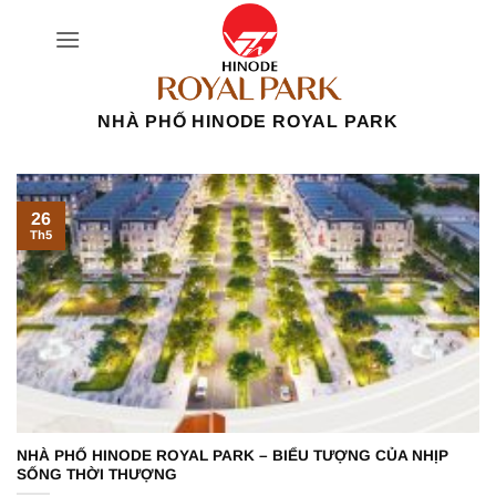
Bỏ
qua
nội
dung
NHÀ PHỐ HINODE ROYAL PARK
26
Th5
NHÀ PHỐ HINODE ROYAL PARK – BIỂU TƯỢNG CỦA NHỊP
SỐNG THỜI THƯỢNG