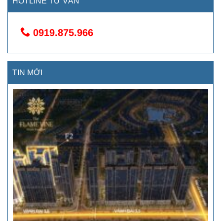
HOTLINE TƯ VẤN
0919.875.966
TIN MỚI