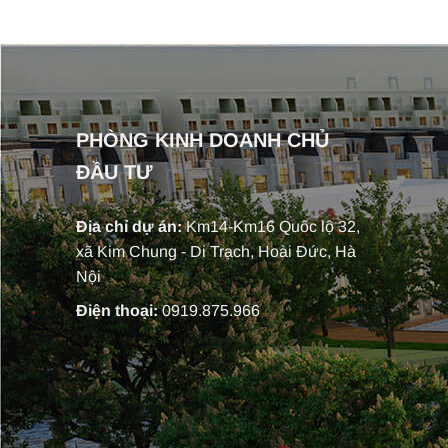
PHÒNG KINH DOANH CHỦ
ĐẦU TƯ
Địa chỉ dự án:
Km14-Km16 Quốc lộ 32,
xã Kim Chung - Di Trạch, Hoài Đức, Hà
Nội
Điện thoại:
0919.875.966