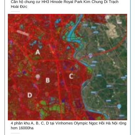
Căn hộ chung cư HH3 Hinode Royal Park Kim Chung Di Trạch
Hoài Đức
4 phân khu A, B, C, D tại Vinhomes Olympic Ngọc Hồi Hà Nội rộng
hơn 16000ha