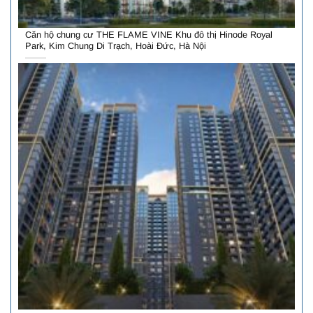
Căn hộ chung cư THE FLAME VINE Khu đô thị Hinode Royal
Park, Kim Chung Di Trạch, Hoài Đức, Hà Nội