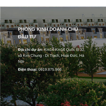
PHÒNG KINH DOANH CHỦ
ĐẦU TƯ
Địa chỉ dự án:
Km14-Km16 Quốc lộ 32,
xã Kim Chung - Di Trạch, Hoài Đức, Hà
Nội
Điện thoại:
0919.875.966