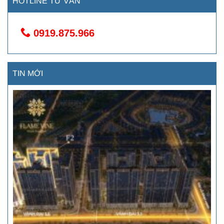
HOTLINE TƯ VẤN
0919.875.966
TIN MỚI