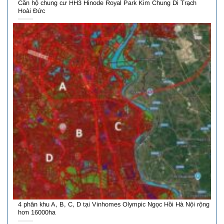
Căn hộ chung cư HH3 Hinode Royal Park Kim Chung Di Trạch
Hoài Đức
4 phân khu A, B, C, D tại Vinhomes Olympic Ngọc Hồi Hà Nội rộng
hơn 16000ha