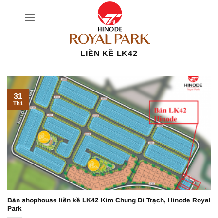
Bỏ
qua
nội
dung
LIỀN KỀ LK42
31
Th1
Bán shophouse liền kề LK42 Kim Chung Di Trạch, Hinode Royal
Park