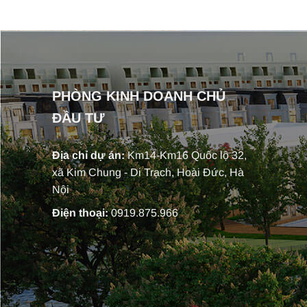
PHÒNG KINH DOANH CHỦ
ĐẦU TƯ
Địa chỉ dự án:
Km14-Km16 Quốc lộ 32,
xã Kim Chung - Di Trạch, Hoài Đức, Hà
Nội
Điện thoại:
0919.875.966