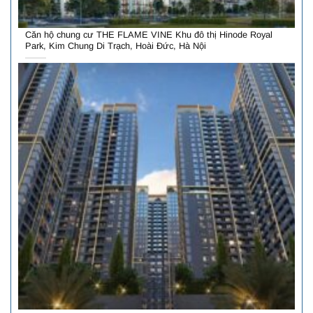
Căn hộ chung cư THE FLAME VINE Khu đô thị Hinode Royal
Park, Kim Chung Di Trạch, Hoài Đức, Hà Nội