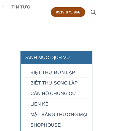
M
TIN TỨC
0919.875.966
DANH MỤC DỊCH VỤ
BIỆT THỰ ĐƠN LẬP
BIỆT THỰ SONG LẬP
CĂN HỘ CHUNG CƯ
LIỀN KỀ
MẶT BẰNG THƯƠNG MẠI
SHOPHOUSE