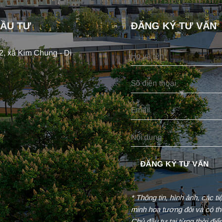
ĐẦU TƯ
ĐĂNG KÝ TƯ VẤN
, xã Kim Chung - Di
* Thông tin, hình ảnh, các t
minh hoạ tương đối và có th
Chủ đầu tư tại từng thời đi