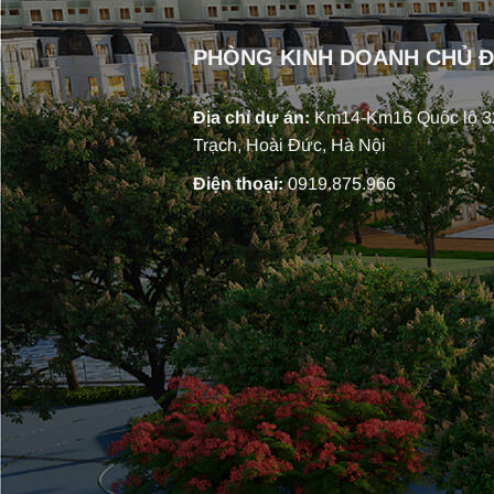
PHÒNG KINH DOANH CHỦ 
Địa chỉ dự án:
Km14-Km16 Quốc lộ 32
Trạch, Hoài Đức, Hà Nội
Điện thoại:
0919.875.966