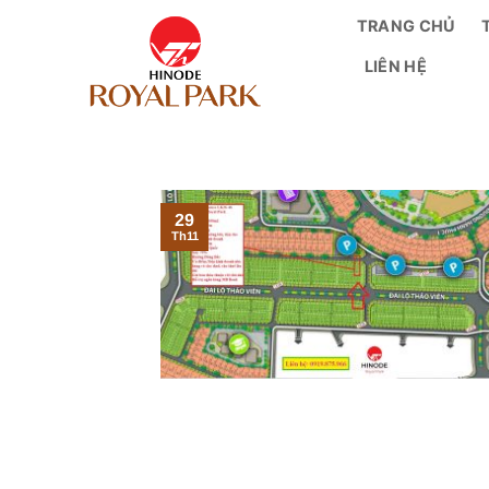
Bỏ
TRANG CHỦ
qua
LIÊN HỆ
nội
dung
29
Th11