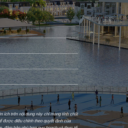
iện ích trên nội dung này chỉ mang tính chất
ể được điều chỉnh theo quyết định của
ểm, đảm bảo phù hợp quy hoạch và thực tế