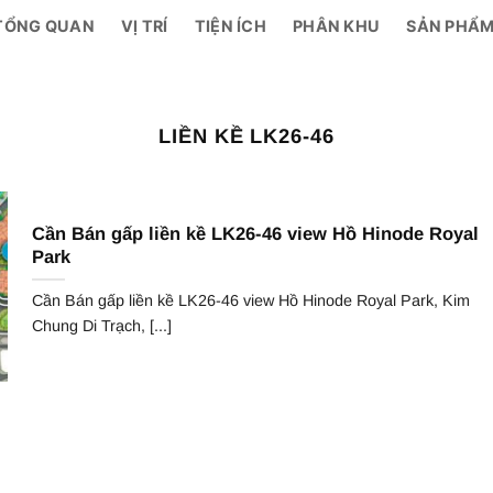
TỔNG QUAN
VỊ TRÍ
TIỆN ÍCH
PHÂN KHU
SẢN PHẨ
LIỀN KỀ LK26-46
Cần Bán gấp liền kề LK26-46 view Hồ Hinode Royal
Park
Cần Bán gấp liền kề LK26-46 view Hồ Hinode Royal Park, Kim
Chung Di Trạch, [...]