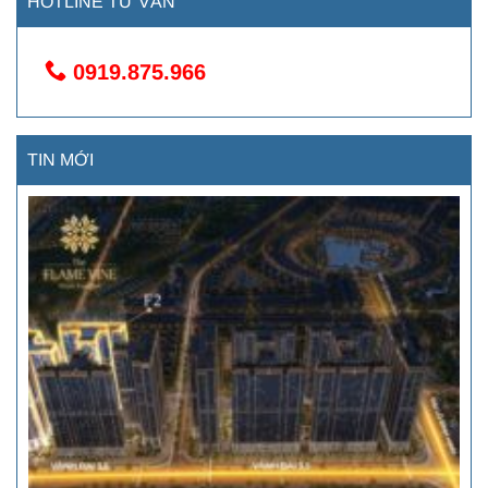
HOTLINE TƯ VẤN
0919.875.966
TIN MỚI