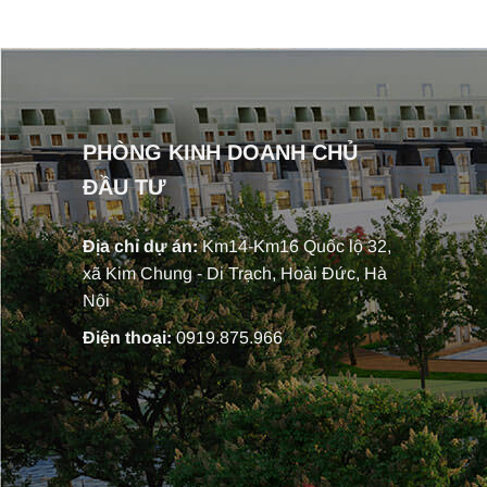
PHÒNG KINH DOANH CHỦ
ĐẦU TƯ
Địa chỉ dự án:
Km14-Km16 Quốc lộ 32,
xã Kim Chung - Di Trạch, Hoài Đức, Hà
Nội
Điện thoại:
0919.875.966