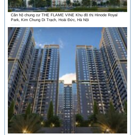
Căn hộ chung cư THE FLAME VINE Khu đô thị Hinode Royal
Park, Kim Chung Di Trạch, Hoài Đức, Hà Nội