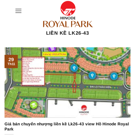
Bỏ
qua
nội
dung
LIỀN KỀ LK26-43
29
Th11
Giá bán chuyển nhượng liền kề Lk26-43 view Hồ Hinode Royal
Park