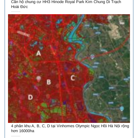
Căn hộ chung cư HH3 Hinode Royal Park Kim Chung Di Trạch
Hoài Đức
4 phân khu A, B, C, D tại Vinhomes Olympic Ngọc Hồi Hà Nội rộng
hơn 16000ha