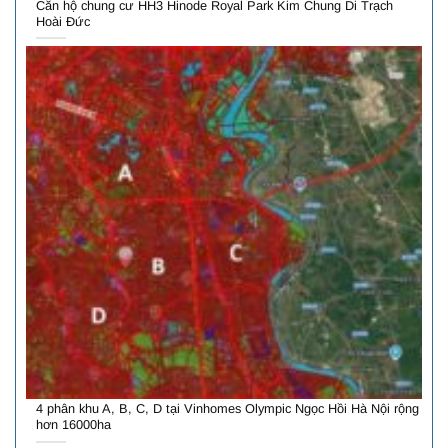
Căn hộ chung cư HH3 Hinode Royal Park Kim Chung Di Trạch
Hoài Đức
4 phân khu A, B, C, D tại Vinhomes Olympic Ngọc Hồi Hà Nội rộng
hơn 16000ha