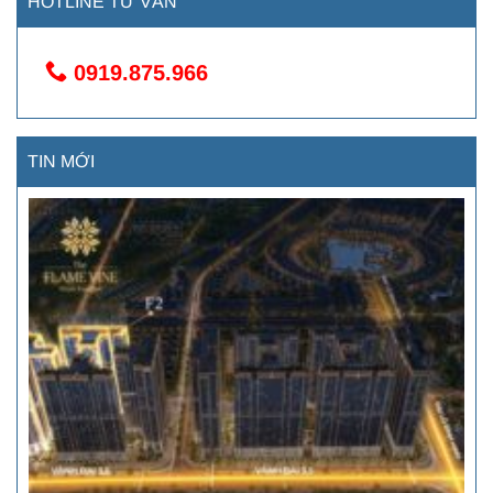
HOTLINE TƯ VẤN
0919.875.966
TIN MỚI