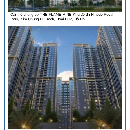
Căn hộ chung cư THE FLAME VINE Khu đô thị Hinode Royal
Park, Kim Chung Di Trạch, Hoài Đức, Hà Nội