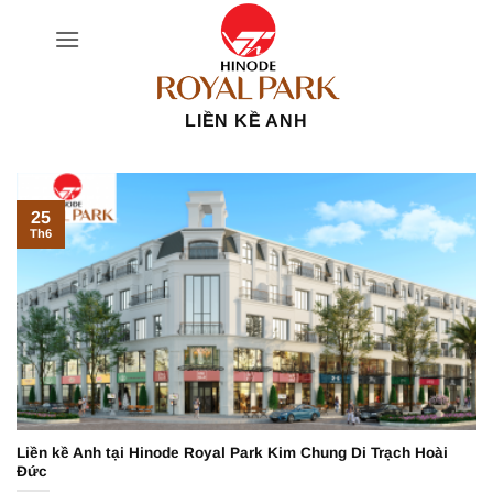
Bỏ
qua
nội
dung
LIỀN KỀ ANH
25
Th6
Liền kề Anh tại Hinode Royal Park Kim Chung Di Trạch Hoài
Đức