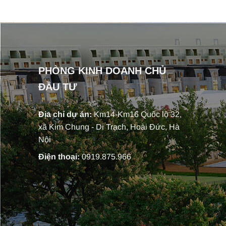
PHÒNG KINH DOANH CHỦ
ĐẦU TƯ
Địa chỉ dự án:
Km14-Km16 Quốc lộ 32,
xã Kim Chung - Di Trạch, Hoài Đức, Hà
Nội
Điện thoại:
0919.875.966