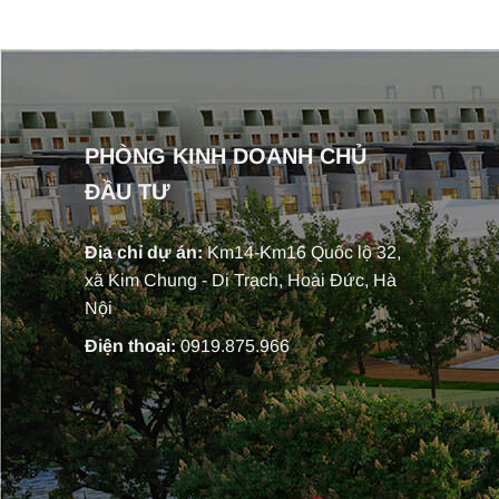
PHÒNG KINH DOANH CHỦ
ĐẦU TƯ
Địa chỉ dự án:
Km14-Km16 Quốc lộ 32,
xã Kim Chung - Di Trạch, Hoài Đức, Hà
Nội
Điện thoại:
0919.875.966