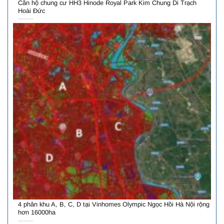
Căn hộ chung cư HH3 Hinode Royal Park Kim Chung Di Trạch
Hoài Đức
4 phân khu A, B, C, D tại Vinhomes Olympic Ngọc Hồi Hà Nội rộng
hơn 16000ha