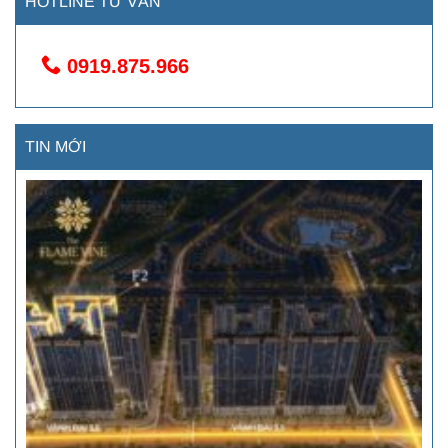
HOTLINE TƯ VẤN
0919.875.966
TIN MỚI