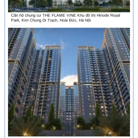
Căn hộ chung cư THE FLAME VINE Khu đô thị Hinode Royal
Park, Kim Chung Di Trạch, Hoài Đức, Hà Nội