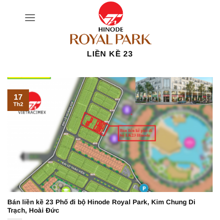
Bỏ
qua
nội
dung
LIỀN KỀ 23
17
Th2
Bán liền kề 23 Phố đi bộ Hinode Royal Park, Kim Chung Di
Trạch, Hoài Đức