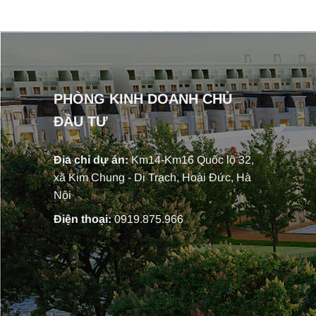
PHÒNG KINH DOANH CHỦ
ĐẦU TƯ
Địa chỉ dự án:
Km14-Km16 Quốc lộ 32,
xã Kim Chung - Di Trạch, Hoài Đức, Hà
Nội
Điện thoại:
0919.875.966