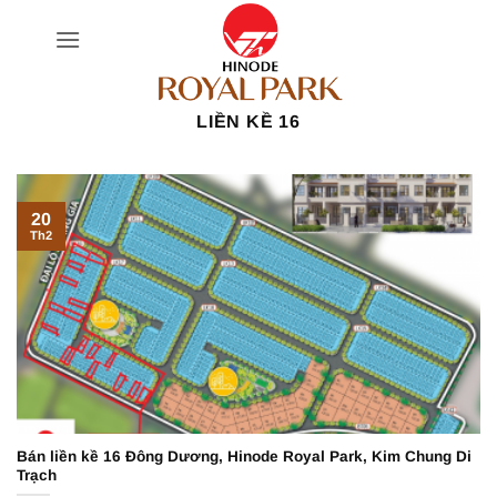
Bỏ
qua
nội
dung
LIỀN KỀ 16
20
Th2
Bán liền kề 16 Đông Dương, Hinode Royal Park, Kim Chung Di
Trạch