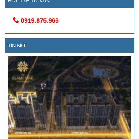
HOTLINE TƯ VẤN
0919.875.966
TIN MỚI