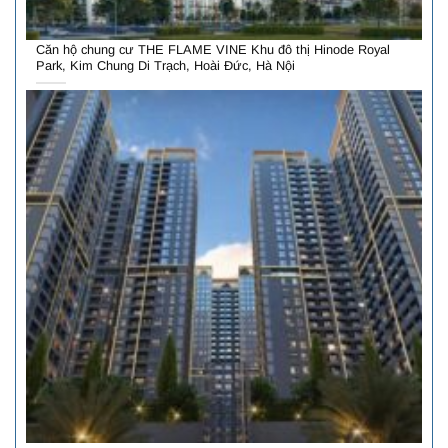
Căn hộ chung cư THE FLAME VINE Khu đô thị Hinode Royal
Park, Kim Chung Di Trạch, Hoài Đức, Hà Nội