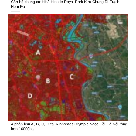
Căn hộ chung cư HH3 Hinode Royal Park Kim Chung Di Trạch
Hoài Đức
4 phân khu A, B, C, D tại Vinhomes Olympic Ngọc Hồi Hà Nội rộng
hơn 16000ha