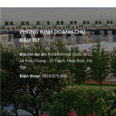
PHÒNG KINH DOANH CHỦ
ĐẦU TƯ
Địa chỉ dự án:
Km14-Km16 Quốc lộ 32,
xã Kim Chung - Di Trạch, Hoài Đức, Hà
Nội
Điện thoại:
0919.875.966