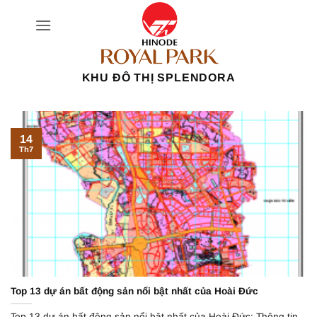
Bỏ
qua
nội
dung
KHU ĐÔ THỊ SPLENDORA
14
Th7
Top 13 dự án bất động sản nổi bật nhất của Hoài Đức
Top 13 dự án bất động sản nổi bật nhất của Hoài Đức: Thông tin