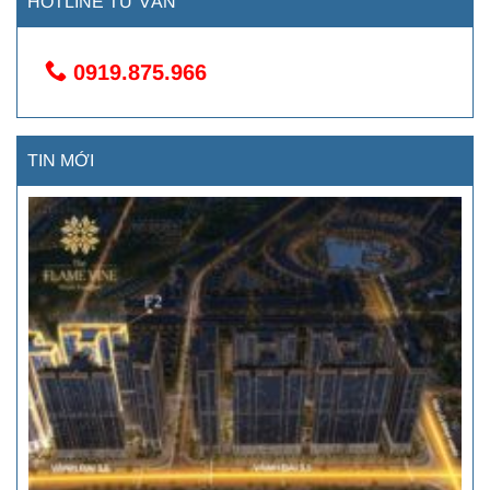
HOTLINE TƯ VẤN
0919.875.966
TIN MỚI