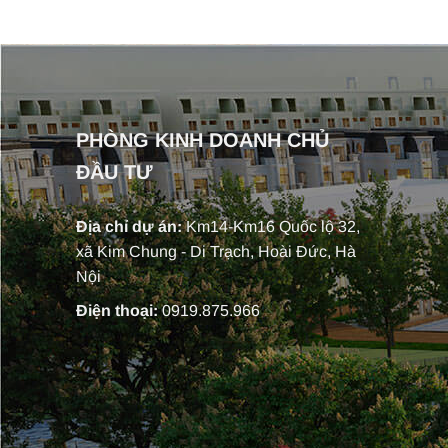
PHÒNG KINH DOANH CHỦ
ĐẦU TƯ
Địa chỉ dự án:
Km14-Km16 Quốc lộ 32,
xã Kim Chung - Di Trạch, Hoài Đức, Hà
Nội
Điện thoại:
0919.875.966