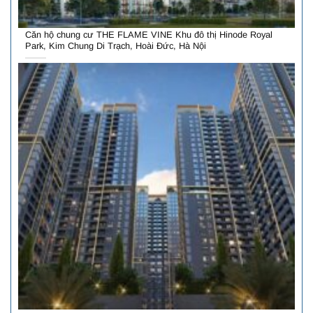
Căn hộ chung cư THE FLAME VINE Khu đô thị Hinode Royal
Park, Kim Chung Di Trạch, Hoài Đức, Hà Nội