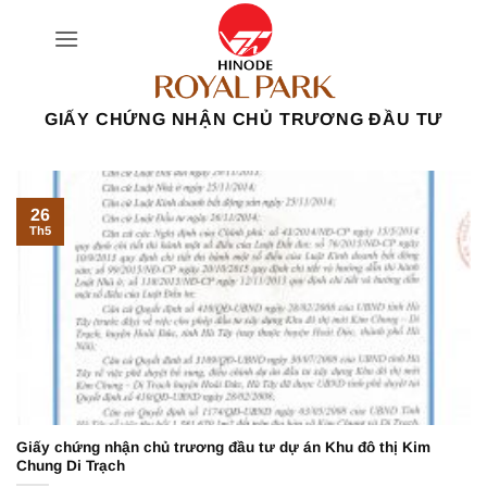
Bỏ
qua
nội
dung
GIẤY CHỨNG NHẬN CHỦ TRƯƠNG ĐẦU TƯ
26
Th5
Giấy chứng nhận chủ trương đầu tư dự án Khu đô thị Kim
Chung Di Trạch