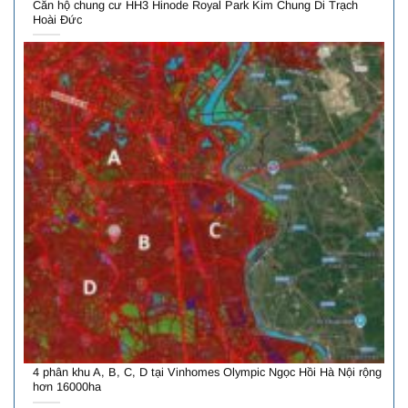
Căn hộ chung cư HH3 Hinode Royal Park Kim Chung Di Trạch
Hoài Đức
4 phân khu A, B, C, D tại Vinhomes Olympic Ngọc Hồi Hà Nội rộng
hơn 16000ha