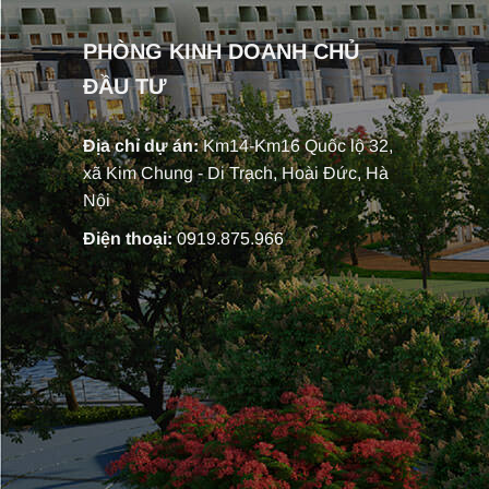
PHÒNG KINH DOANH CHỦ
ĐẦU TƯ
Địa chỉ dự án:
Km14-Km16 Quốc lộ 32,
xã Kim Chung - Di Trạch, Hoài Đức, Hà
Nội
Điện thoại:
0919.875.966