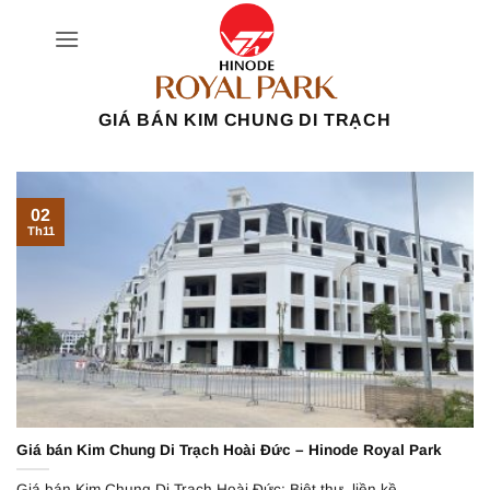
Bỏ
qua
nội
dung
GIÁ BÁN KIM CHUNG DI TRẠCH
02
Th11
Giá bán Kim Chung Di Trạch Hoài Đức – Hinode Royal Park
Giá bán Kim Chung Di Trạch Hoài Đức; Biệt thự, liền kề,