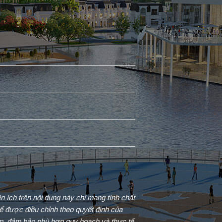
iện ích trên nội dung này chỉ mang tính chất
ể được điều chỉnh theo quyết định của
ểm, đảm bảo phù hợp quy hoạch và thực tế