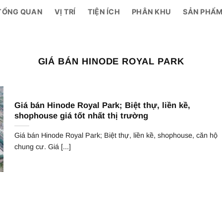
TỔNG QUAN
VỊ TRÍ
TIỆN ÍCH
PHÂN KHU
SẢN PHẨ
GIÁ BÁN HINODE ROYAL PARK
Giá bán Hinode Royal Park; Biệt thự, liền kề,
shophouse giá tốt nhất thị trường
Giá bán Hinode Royal Park; Biệt thự, liền kề, shophouse, căn hộ
chung cư. Giá [...]