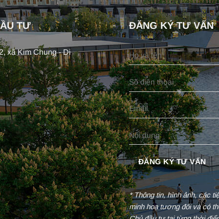
ĐẦU TƯ
ĐĂNG KÝ TƯ VẤN
, xã Kim Chung - Di
* Thông tin, hình ảnh, các t
minh hoạ tương đối và có th
Chủ đầu tư tại từng thời đi