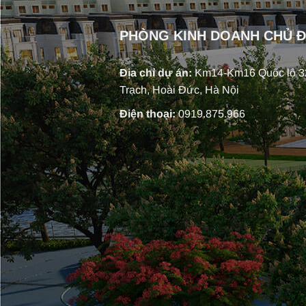
PHÒNG KINH DOANH CHỦ 
Địa chỉ dự án:
Km14-Km16 Quốc lộ 32
Trạch, Hoài Đức, Hà Nội
Điện thoại:
0919.875.966