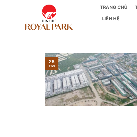
Bỏ
TRANG CHỦ
qua
LIÊN HỆ
nội
dung
28
Th9