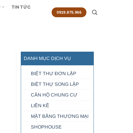
M
TIN TỨC
0919.875.966
DANH MỤC DỊCH VỤ
BIỆT THỰ ĐƠN LẬP
BIỆT THỰ SONG LẬP
CĂN HỘ CHUNG CƯ
LIỀN KỀ
MẶT BẰNG THƯƠNG MẠI
SHOPHOUSE