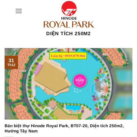
Bỏ
qua
nội
dung
DIỆN TÍCH 250M2
31
Th12
Bán biệt thự Hinode Royal Park, BT07-20, Diện tích 250m2,
Hướng Tây Nam