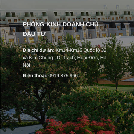
PHÒNG KINH DOANH CHỦ
ĐẦU TƯ
Địa chỉ dự án:
Km14-Km16 Quốc lộ 32,
xã Kim Chung - Di Trạch, Hoài Đức, Hà
Nội
Điện thoại:
0919.875.966