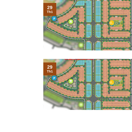
29
Th1
29
Th1