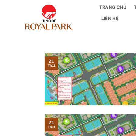
Bỏ
TRANG CHỦ
qua
LIÊN HỆ
nội
dung
21
Th11
21
Th11