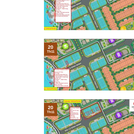
20
Th11
20
Th11