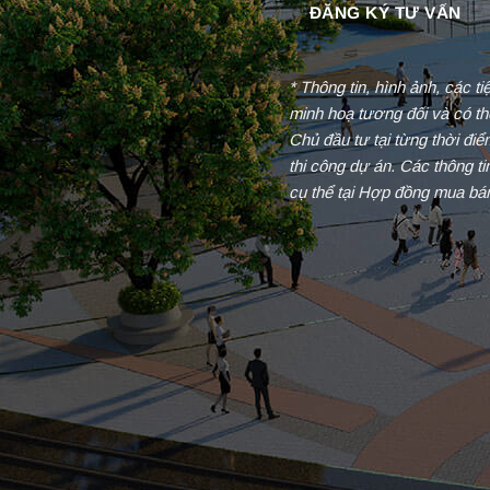
* Thông tin, hình ảnh, các t
minh hoạ tương đối và có th
Chủ đầu tư tại từng thời đi
thi công dự án. Các thông t
cụ thể tại Hợp đồng mua bá