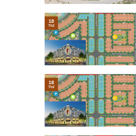
18
Th2
18
Th2