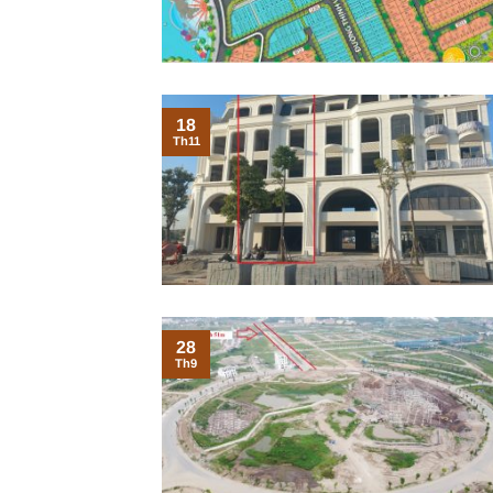
18
Th11
28
Th9