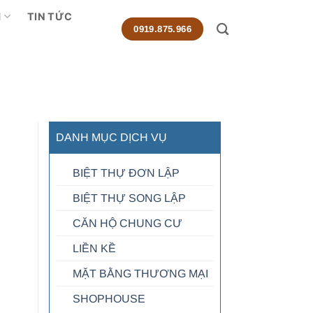
M
TIN TỨC
0919.875.966
DANH MỤC DỊCH VỤ
BIỆT THỰ ĐƠN LẬP
BIỆT THỰ SONG LẬP
CĂN HỘ CHUNG CƯ
LIỀN KỀ
MẶT BẰNG THƯƠNG MẠI
SHOPHOUSE