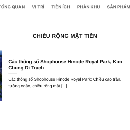
TỔNG QUAN
VỊ TRÍ
TIỆN ÍCH
PHÂN KHU
SẢN PHẨ
CHIỀU RỘNG MẶT TIỀN
Các thông số Shophouse Hinode Royal Park, Kim
Chung Di Trạch
Các thông số Shophouse Hinode Royal Park: Chiều cao trần,
tường ngăn, chiều rộng mặt [...]