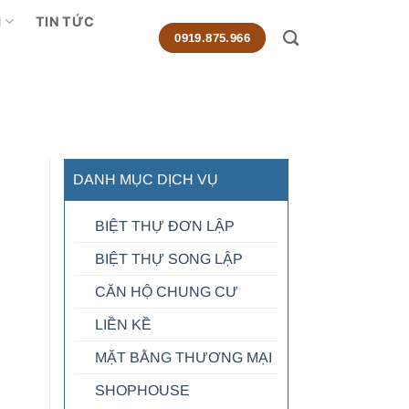
M
TIN TỨC
0919.875.966
DANH MỤC DỊCH VỤ
BIỆT THỰ ĐƠN LẬP
BIỆT THỰ SONG LẬP
CĂN HỘ CHUNG CƯ
LIỀN KỀ
MẶT BẰNG THƯƠNG MẠI
SHOPHOUSE