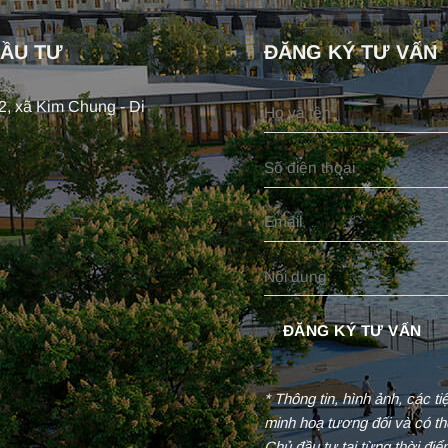
ĐẦU TƯ
ĐĂNG KÝ TƯ VẤN
, xã Kim Chung - Di
* Thông tin, hình ảnh, các t
minh hoạ tương đối và có th
Chủ đầu tư tại từng thời đi