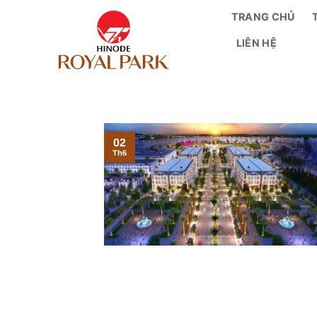
Bỏ
TRANG CHỦ
qua
LIÊN HỆ
nội
dung
02
Th6