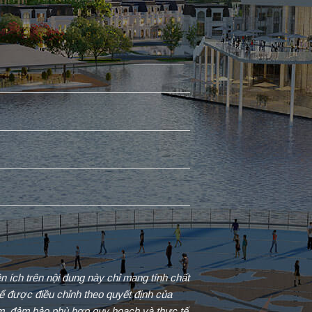
iện ích trên nội dung này chỉ mang tính chất
ể được điều chỉnh theo quyết định của
ểm, đảm bảo phù hợp quy hoạch và thực tế