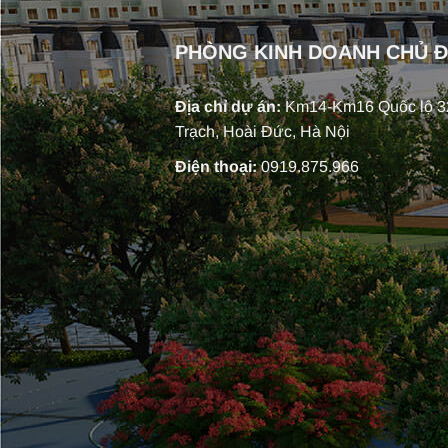
PHÒNG KINH DOANH CHỦ 
Địa chỉ dự án:
Km14-Km16 Quốc lộ 32
Trạch, Hoài Đức, Hà Nội
Điện thoại:
0919.875.966