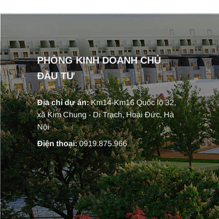
PHÒNG KINH DOANH CHỦ
ĐẦU TƯ
Địa chỉ dự án:
Km14-Km16 Quốc lộ 32,
xã Kim Chung - Di Trạch, Hoài Đức, Hà
Nội
Điện thoại:
0919.875.966