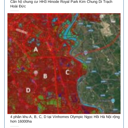
Căn hộ chung cư HH3 Hinode Royal Park Kim Chung Di Trạch
Hoài Đức
4 phân khu A, B, C, D tại Vinhomes Olympic Ngọc Hồi Hà Nội rộng
hơn 16000ha