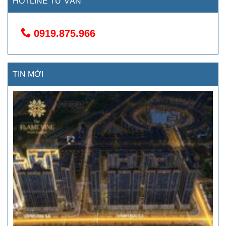
HOTLINE TƯ VẤN
0919.875.966
TIN MỚI