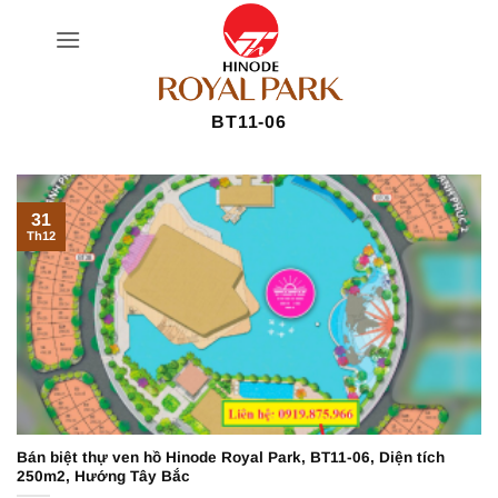
Bỏ
qua
nội
dung
BT11-06
31
Th12
Bán biệt thự ven hồ Hinode Royal Park, BT11-06, Diện tích
250m2, Hướng Tây Bắc