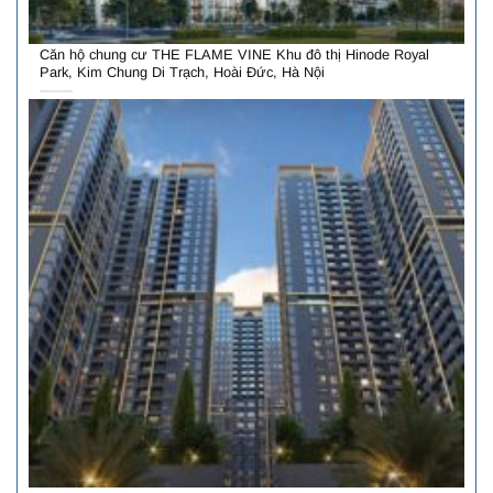
Căn hộ chung cư THE FLAME VINE Khu đô thị Hinode Royal
Park, Kim Chung Di Trạch, Hoài Đức, Hà Nội