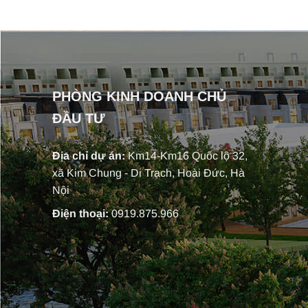
PHÒNG KINH DOANH CHỦ
ĐẦU TƯ
Địa chỉ dự án:
Km14-Km16 Quốc lộ 32,
xã Kim Chung - Di Trạch, Hoài Đức, Hà
Nội
Điện thoại:
0919.875.966