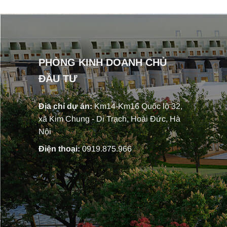
PHÒNG KINH DOANH CHỦ
ĐẦU TƯ
Địa chỉ dự án:
Km14-Km16 Quốc lộ 32,
xã Kim Chung - Di Trạch, Hoài Đức, Hà
Nội
Điện thoại:
0919.875.966