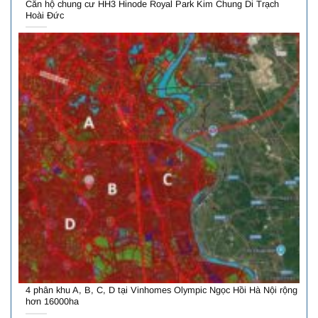
Căn hộ chung cư HH3 Hinode Royal Park Kim Chung Di Trạch
Hoài Đức
4 phân khu A, B, C, D tại Vinhomes Olympic Ngọc Hồi Hà Nội rộng
hơn 16000ha