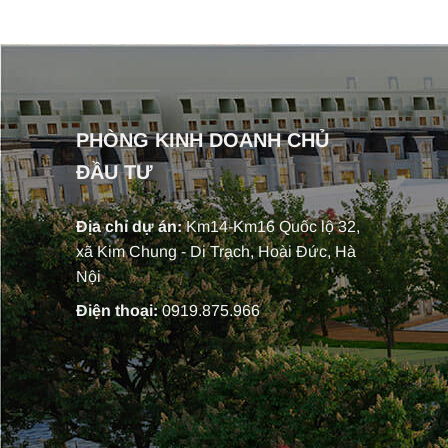
PHÒNG KINH DOANH CHỦ
ĐẦU TƯ
Địa chỉ dự án:
Km14-Km16 Quốc lộ 32,
xã Kim Chung - Di Trạch, Hoài Đức, Hà
Nội
Điện thoại:
0919.875.966