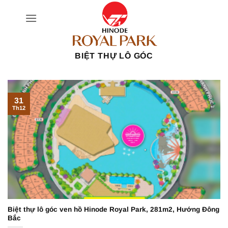
Bỏ
qua
nội
dung
BIỆT THỰ LÔ GÓC
31
Th12
Biệt thự lô góc ven hồ Hinode Royal Park, 281m2, Hướng Đông
Bắc