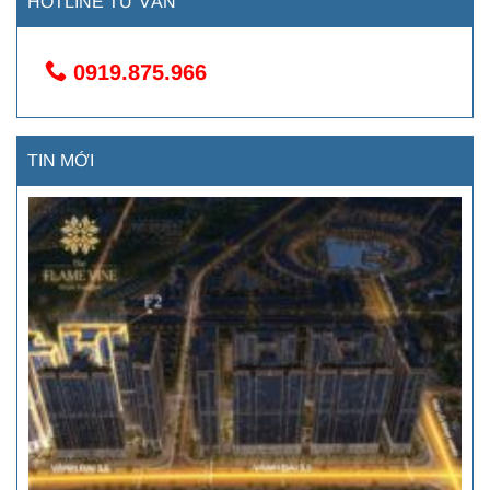
HOTLINE TƯ VẤN
0919.875.966
TIN MỚI