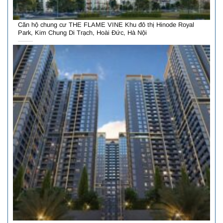
Căn hộ chung cư THE FLAME VINE Khu đô thị Hinode Royal
Park, Kim Chung Di Trạch, Hoài Đức, Hà Nội