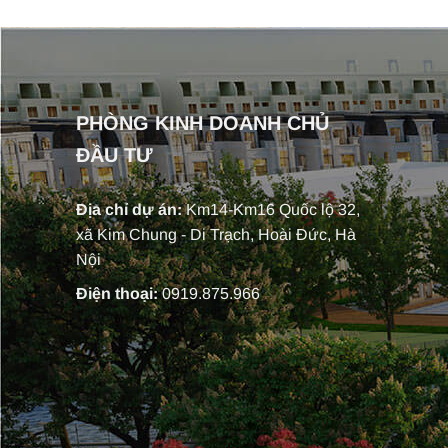
PHÒNG KINH DOANH CHỦ
ĐẦU TƯ
Địa chỉ dự án:
Km14-Km16 Quốc lộ 32,
xã Kim Chung - Di Trạch, Hoài Đức, Hà
Nội
Điện thoại:
0919.875.966