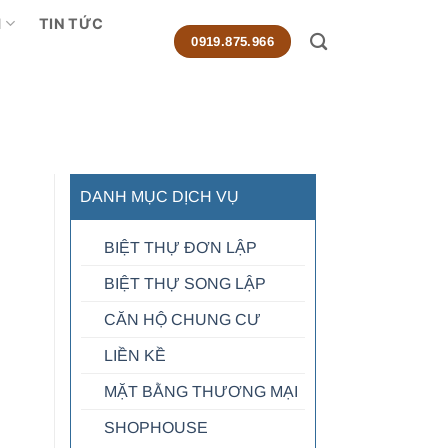
M
TIN TỨC
0919.875.966
DANH MỤC DỊCH VỤ
BIỆT THỰ ĐƠN LẬP
BIỆT THỰ SONG LẬP
CĂN HỘ CHUNG CƯ
LIỀN KỀ
MẶT BẰNG THƯƠNG MẠI
SHOPHOUSE