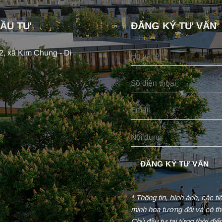
ĐẦU TƯ
ĐĂNG KÝ TƯ VẤN
, xã Kim Chung - Di
* Thông tin, hình ảnh, các t
minh hoạ tương đối và có th
Chủ đầu tư tại từng thời đi