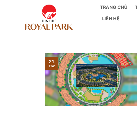
Bỏ
TRANG CHỦ
qua
LIÊN HỆ
nội
dung
21
Th2