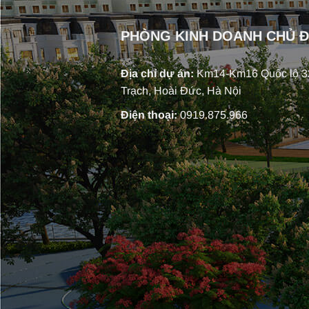
PHÒNG KINH DOANH CHỦ 
Địa chỉ dự án:
Km14-Km16 Quốc lộ 32
Trạch, Hoài Đức, Hà Nội
Điện thoại:
0919.875.966