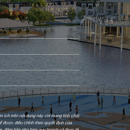
iện ích trên nội dung này chỉ mang tính chất
ể được điều chỉnh theo quyết định của
ểm, đảm bảo phù hợp quy hoạch và thực tế