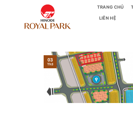
Bỏ
TRANG CHỦ
qua
LIÊN HỆ
nội
dung
03
Th3