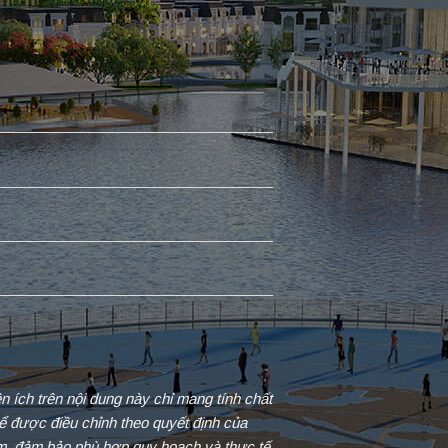
iện ích trên nội dung này chỉ mang tính chất
ể được điều chỉnh theo quyết định của
ểm, đảm bảo phù hợp quy hoạch và thực tế