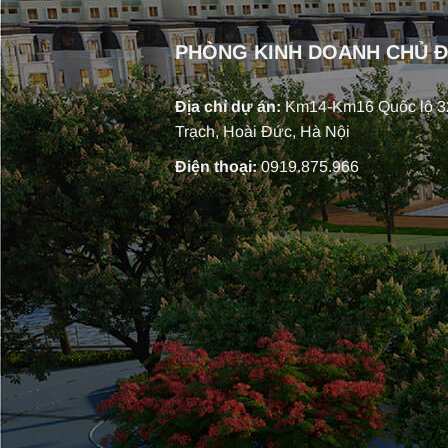
PHÒNG KINH DOANH CHỦ 
Địa chỉ dự án:
Km14-Km16 Quốc lộ 32
Trạch, Hoài Đức, Hà Nội
Điện thoại:
0919.875.966