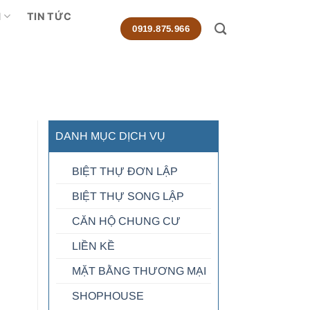
M
TIN TỨC
0919.875.966
DANH MỤC DỊCH VỤ
BIỆT THỰ ĐƠN LẬP
BIỆT THỰ SONG LẬP
CĂN HỘ CHUNG CƯ
LIỀN KỀ
MẶT BẰNG THƯƠNG MẠI
SHOPHOUSE