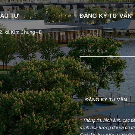
ĐẦU TƯ
ĐĂNG KÝ TƯ VẤN
, xã Kim Chung - Di
* Thông tin, hình ảnh, các t
minh hoạ tương đối và có th
Chủ đầu tư tại từng thời đi