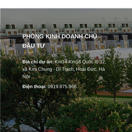
PHÒNG KINH DOANH CHỦ
ĐẦU TƯ
Địa chỉ dự án:
Km14-Km16 Quốc lộ 32,
xã Kim Chung - Di Trạch, Hoài Đức, Hà
Nội
Điện thoại:
0919.875.966