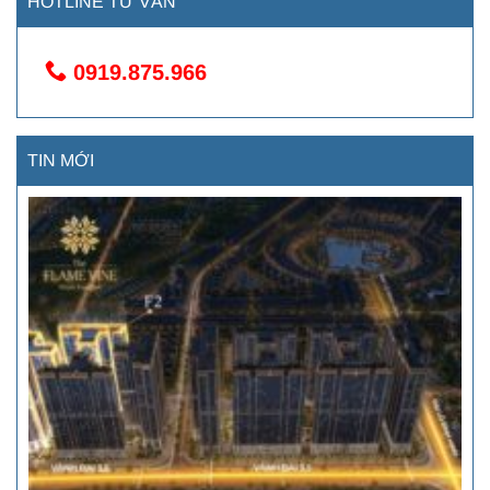
HOTLINE TƯ VẤN
0919.875.966
TIN MỚI