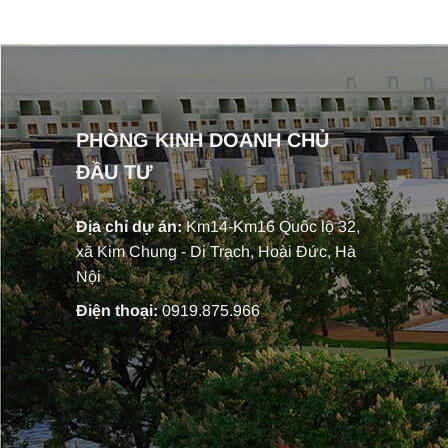
PHÒNG KINH DOANH CHỦ
ĐẦU TƯ
Địa chỉ dự án:
Km14-Km16 Quốc lộ 32,
xã Kim Chung - Di Trạch, Hoài Đức, Hà
Nội
Điện thoại:
0919.875.966