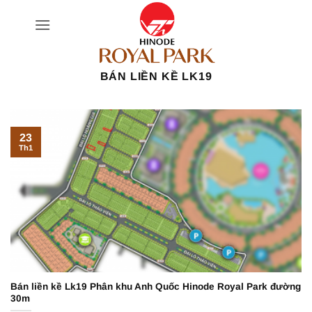
Bỏ
qua
nội
dung
BÁN LIỀN KỀ LK19
23
Th1
Bán liền kề Lk19 Phân khu Anh Quốc Hinode Royal Park đường
30m