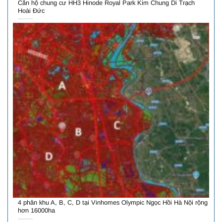
Căn hộ chung cư HH3 Hinode Royal Park Kim Chung Di Trạch
Hoài Đức
4 phân khu A, B, C, D tại Vinhomes Olympic Ngọc Hồi Hà Nội rộng
hơn 16000ha