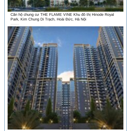
Căn hộ chung cư THE FLAME VINE Khu đô thị Hinode Royal
Park, Kim Chung Di Trạch, Hoài Đức, Hà Nội