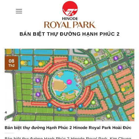
Bỏ
qua
nội
dung
BÁN BIỆT THỰ ĐƯỜNG HẠNH PHÚC 2
08
Th2
Bán biệt thự đường Hạnh Phúc 2 Hinode Royal Park Hoài Đức
Bán biệt thự đường Hạnh Phúc 2 Hinode Royal Park, Kim Chung