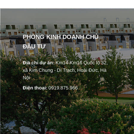
PHÒNG KINH DOANH CHỦ
ĐẦU TƯ
Địa chỉ dự án:
Km14-Km16 Quốc lộ 32,
xã Kim Chung - Di Trạch, Hoài Đức, Hà
Nội
Điện thoại:
0919.875.966