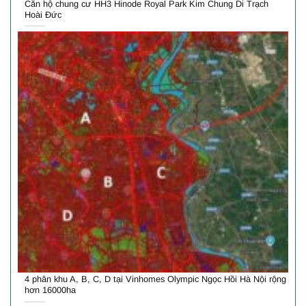
Căn hộ chung cư HH3 Hinode Royal Park Kim Chung Di Trạch
Hoài Đức
4 phân khu A, B, C, D tại Vinhomes Olympic Ngọc Hồi Hà Nội rộng
hơn 16000ha