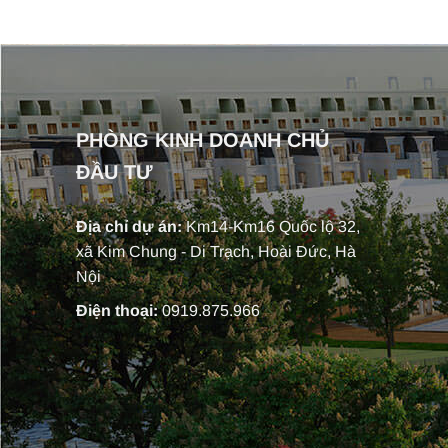
PHÒNG KINH DOANH CHỦ
ĐẦU TƯ
Địa chỉ dự án:
Km14-Km16 Quốc lộ 32,
xã Kim Chung - Di Trạch, Hoài Đức, Hà
Nội
Điện thoại:
0919.875.966