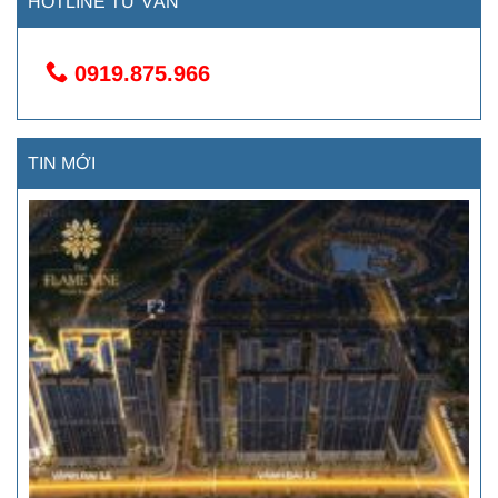
HOTLINE TƯ VẤN
0919.875.966
TIN MỚI