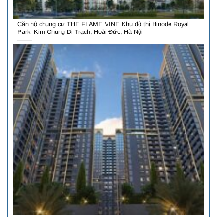
Căn hộ chung cư THE FLAME VINE Khu đô thị Hinode Royal
Park, Kim Chung Di Trạch, Hoài Đức, Hà Nội