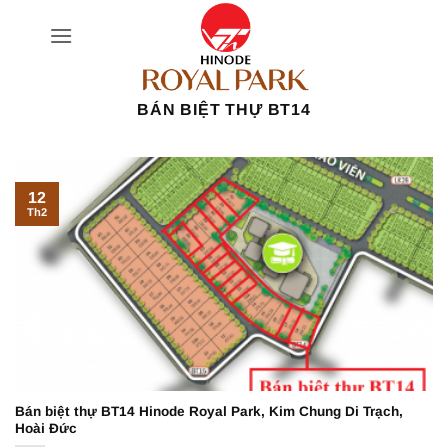
Bỏ
qua
nội
dung
BÁN BIỆT THỰ BT14
12
Th2
Bán biệt thự BT14 Hinode Royal Park, Kim Chung Di Trạch,
Hoài Đức