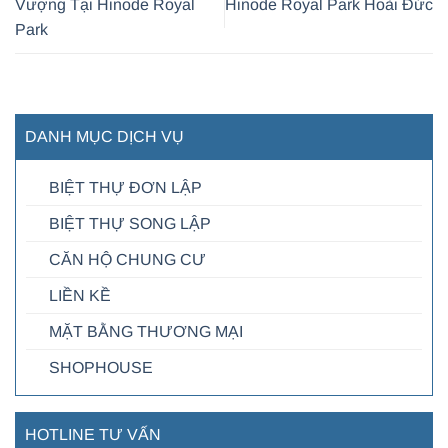
Vượng Tại Hinode Royal
Hinode Royal Park Hoài Đức
Park
DANH MỤC DỊCH VỤ
BIỆT THỰ ĐƠN LẬP
BIỆT THỰ SONG LẬP
CĂN HỘ CHUNG CƯ
LIỀN KỀ
MẶT BẰNG THƯƠNG MẠI
SHOPHOUSE
HOTLINE TƯ VẤN