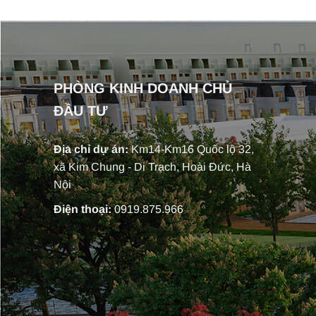
PHÒNG KINH DOANH CHỦ
ĐẦU TƯ
Địa chỉ dự án:
Km14-Km16 Quốc lộ 32,
xã Kim Chung - Di Trạch, Hoài Đức, Hà
Nội
Điện thoại:
0919.875.966