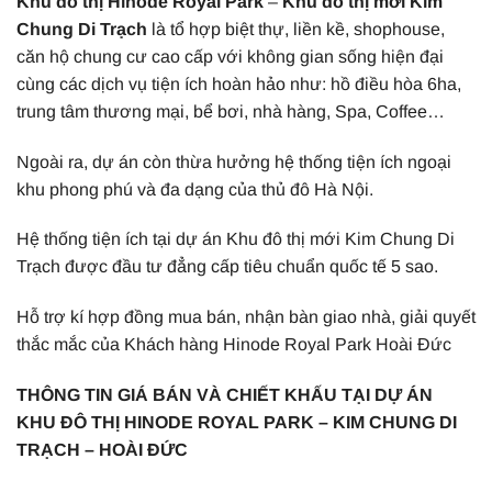
Khu đô thị Hinode Royal Park
–
Khu đô thị mới Kim
Chung Di Trạch
là tổ hợp biệt thự, liền kề, shophouse,
căn hộ chung cư cao cấp với không gian sống hiện đại
cùng các dịch vụ tiện ích hoàn hảo như: hồ điều hòa 6ha,
trung tâm thương mại, bể bơi, nhà hàng, Spa, Coffee…
Ngoài ra, dự án còn thừa hưởng hệ thống tiện ích ngoại
khu phong phú và đa dạng của thủ đô Hà Nội.
Hệ thống tiện ích tại dự án Khu đô thị mới Kim Chung Di
Trạch được đầu tư đẳng cấp tiêu chuẩn quốc tế 5 sao.
Hỗ trợ kí hợp đồng mua bán, nhận bàn giao nhà, giải quyết
thắc mắc của Khách hàng Hinode Royal Park Hoài Đức
THÔNG TIN GIÁ BÁN VÀ CHIẾT KHẤU TẠI DỰ ÁN
KHU ĐÔ THỊ HINODE ROYAL PARK – KIM CHUNG DI
TRẠCH – HOÀI ĐỨC