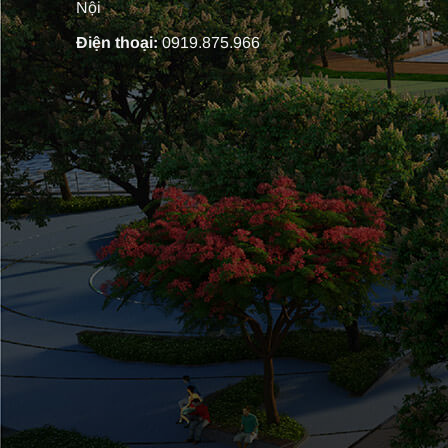
Nội
Điện thoại:
0919.875.966